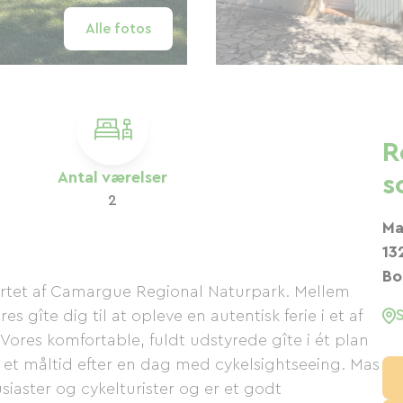
Alle fotos
R
Antal værelser
s
2
Ma
13
Bo
ertet af Camargue Regional Naturpark. Mellem
s gîte dig til at opleve en autentisk ferie i et af
Vores komfortable, fuldt udstyrede gîte i ét plan
le et måltid efter en dag med cykelsightseeing. Mas
siaster og cykelturister og er et godt