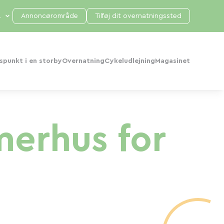
Annoncørområde
Tilføj dit overnatningssted
punkt i en storby
Overnatning
Cykeludlejning
Magasinet
merhus for