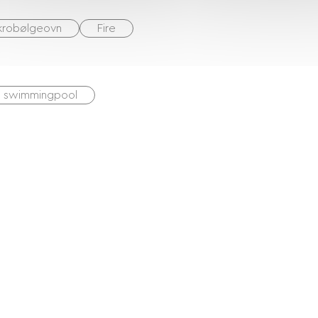
krobølgeovn
Fire
 swimmingpool