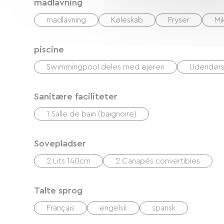
madlavning
madlavning
Køleskab
Fryser
Mi
piscine
Swimmingpool deles med ejeren
Udendørs
Sanitære faciliteter
1 Salle de bain (baignoire)
Sovepladser
2 Lits 140cm
2 Canapés convertibles
Talte sprog
Français
engelsk
spansk