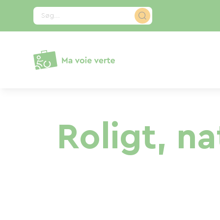
CCookie-styringspanel
Søg...
Roligt, n