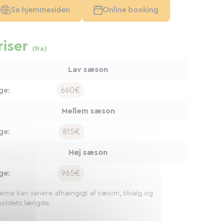
Se hjemmesiden
Online booking
riser
(fra)
Lav sæson
ge:
660€
Mellem sæson
ge:
815€
Høj sæson
ge:
965€
serne kan variere afhængigt af sæson, tilvalg og
oldets længde.