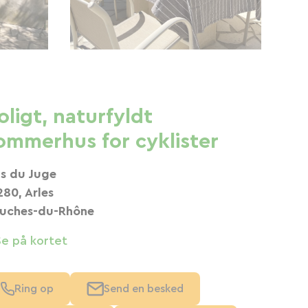
oligt, naturfyldt
ommerhus for cyklister
s du Juge
280, Arles
uches-du-Rhône
Se på kortet
Ring op
Send en besked