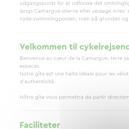
udgangspunkt for at udforske det omkringli
langs Camargue-stierne eller opdage Arles' e
nyde swimmingpoolen, roen på grunden og d
Book dit ophold, og lad dig betage af Cama
Velkommen til cykelrejsen
Bienvenue au cœur de la Camargue, terre sa
espaces.
Notre gîte est une halte idéale pour les vélo
d’authenticité.
Nôtre gîte vous permettra de partir direct
de la Camargue : marais préservés, plages sa
inoubliables.
Faciliteter
Après une journée sur les routes et chemin