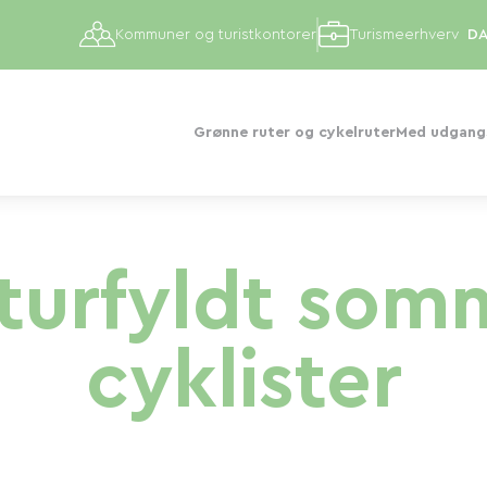
Kommuner og turistkontorer
Turismeerhverv
Grønne ruter og cykelruter
Med udgangs
aturfyldt som
cyklister