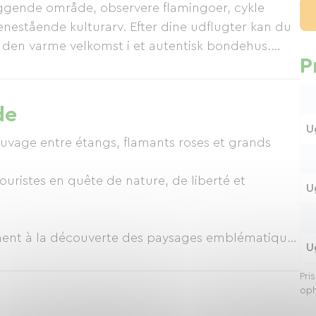
ggende område, observere flamingoer, cykle
nestående kulturarv. Efter dine udflugter kan du
en varme velkomst i et autentisk bondehus.
P
rgues unikke ånd!
de
U
uvage entre étangs, flamants roses et grands
touristes en quête de nature, de liberté et
U
ement à la découverte des paysages emblématiques
U
uvages, villages typiques et couchers de soleil
Pri
oph
s camarguais, profitez d’un hébergement