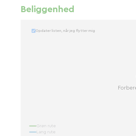
Beliggenhed
Opdater listen, når jeg flytter mig
Forbere
Grøn rute
Lang rute