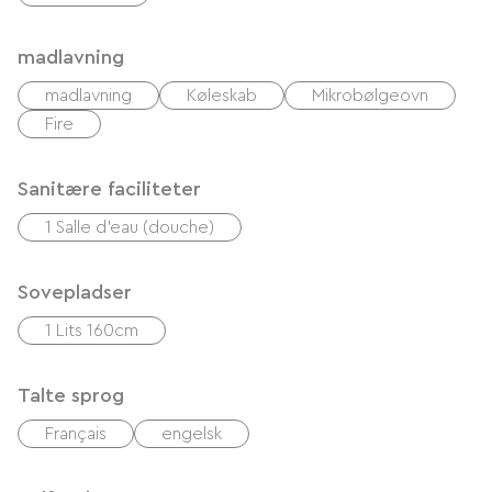
madlavning
madlavning
Køleskab
Mikrobølgeovn
Fire
Sanitære faciliteter
1 Salle d'eau (douche)
Sovepladser
1 Lits 160cm
Talte sprog
Français
engelsk