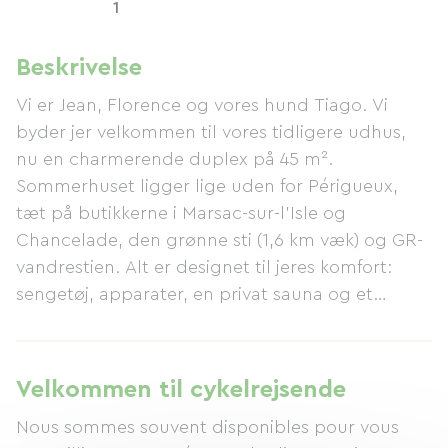
1
Beskrivelse
Vi er Jean, Florence og vores hund Tiago. Vi
byder jer velkommen til vores tidligere udhus,
nu en charmerende duplex på 45 m².
Sommerhuset ligger lige uden for Périgueux,
tæt på butikkerne i Marsac-sur-l'Isle og
Chancelade, den grønne sti (1,6 km væk) og GR-
vandrestien. Alt er designet til jeres komfort:
sengetøj, apparater, en privat sauna og et
udendørsområde møbleret under en pergola for
at sikre jeres privatliv. Som jeres værter
bestræber vi os på at være både tilgængelige
Velkommen til cykelrejsende
og diskrete. I er velkomne til at bruge vores
Nous sommes souvent disponibles pour vous
have, hvor I vil møde vores bedårende, rolige og