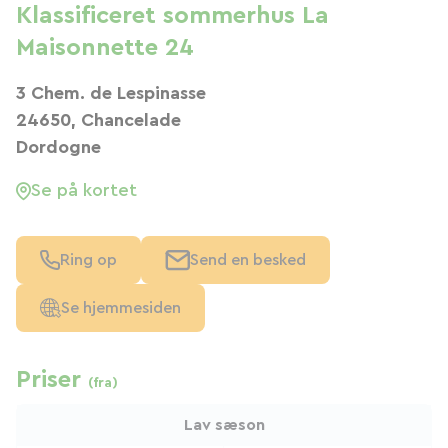
Klassificeret sommerhus La
Maisonnette 24
3 Chem. de Lespinasse
24650, Chancelade
Dordogne
Se på kortet
Ring op
Send en besked
Se hjemmesiden
Priser
(fra)
Lav sæson