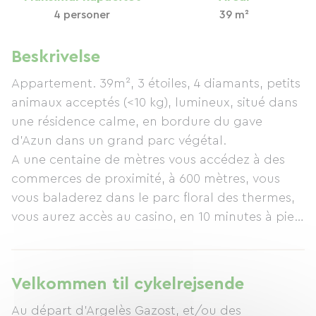
4 personer
39 m²
Beskrivelse
Appartement. 39m², 3 étoiles, 4 diamants, petits
animaux acceptés (<10 kg), lumineux, situé dans
une résidence calme, en bordure du gave
d'Azun dans un grand parc végétal.
A une centaine de mètres vous accédez à des
commerces de proximité, à 600 mètres, vous
vous baladerez dans le parc floral des thermes,
vous aurez accès au casino, en 10 minutes à pied
vous accéderez aux commerces du centre ville.
Le Parc animalier des Pyrénées, les pistes de ski:
Cauterets, Luz-Ardiden, Hautacam, Gavarnie-
Velkommen til cykelrejsende
Gêdre, le domaine nordique du val d'Azun, les
Au départ d'Argelès Gazost, et/ou des
randonnées, le pont d'Espagne, les grottes de