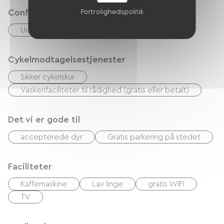
Confort
Fortrolighedspolitik
Udendørs spiseplads
Cykelmodtagelsestjenester
Sikker cykelskur
Vaskerifaciliteter til rådighed (gratis eller betalt)
Det vi er gode til
accepterede dyr
Gratis parkering på stedet
Faciliteter
Kaffemaskine
Lav linge
gratis WIFI
TV