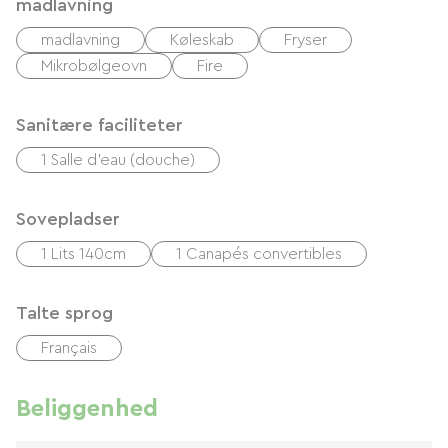
madlavning
madlavning
Køleskab
Fryser
Mikrobølgeovn
Fire
Sanitære faciliteter
1 Salle d'eau (douche)
Sovepladser
1 Lits 140cm
1 Canapés convertibles
Talte sprog
Français
Beliggenhed