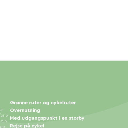
Grønne ruter og cykelruter
er
Overnatning
for 5
Med udgangspunkt i en storby
ed &
Rejse på cykel
øge.