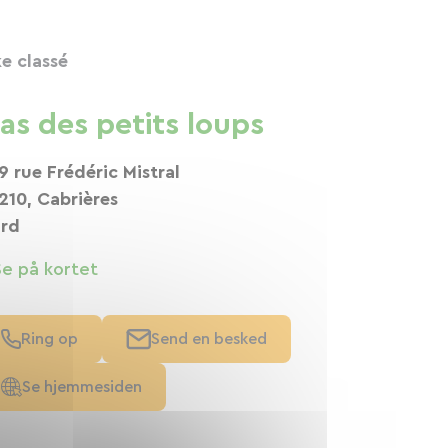
ke classé
as des petits loups
9 rue Frédéric Mistral
210, Cabrières
rd
Se på kortet
Ring op
Send en besked
Se hjemmesiden