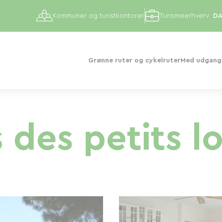
Kommuner og turistkontorer
Turismeerhverv
Grønne ruter og cykelruter
Med udgangs
 des petits l