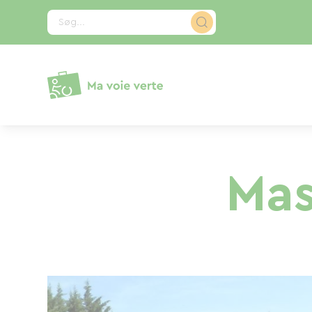
CCookie-styringspanel
Søg...
Mas