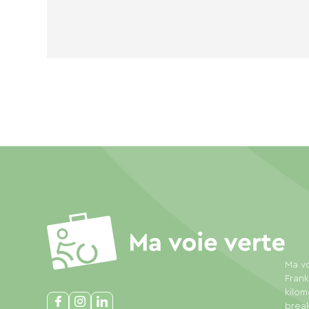
Ma vo
Frank
kilom
break