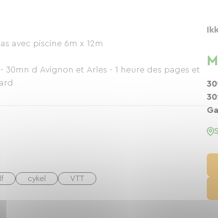
Ik
as avec piscine 6m x 12m
l
M
- 30mn d Avignon et Arles - 1 heure des pages et
ard
30
30
Ga
f
cykel
VTT