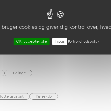
bruger cookies og giver dig kontrol over, hvad 
riekuponer (ANCV)
Overførsel
OK, accepter alle
Tilpas
Fortrolighedspolitik
er inkluderet
Rengøring med tillæg
Lav linge
Hotte aspirant
Køleskab