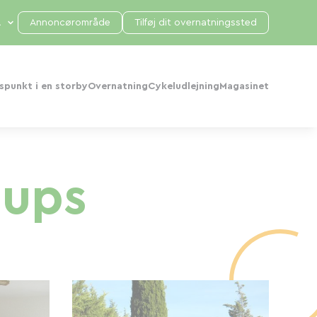
Annoncørområde
Tilføj dit overnatningssted
punkt i en storby
Overnatning
Cykeludlejning
Magasinet
oups