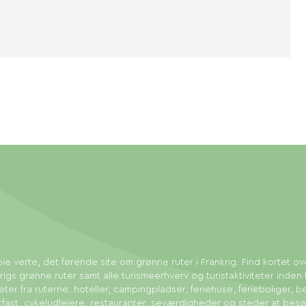
ie verte, det førende site om grønne ruter i Frankrig. Find kortet ov
rigs grønne ruter samt alle turismeerhverv og turistaktiviteter inden 
eter fra ruterne: hoteller, campingpladser, feriehuse, ferieboliger, b
fast, cykeludlejere, restauranter, seværdigheder og steder at bes