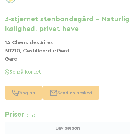
3-stjernet stenbondegård – Naturlig
kølighed, privat have
14 Chem. des Aires
30210, Castillon-du-Gard
Gard
Se på kortet
Ring op
Send en besked
Priser
(fra)
Lav sæson