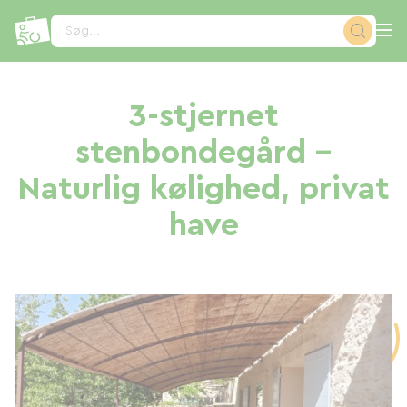
CCookie-styringspanel
Søg...
3-stjernet
stenbondegård –
Naturlig kølighed, privat
have