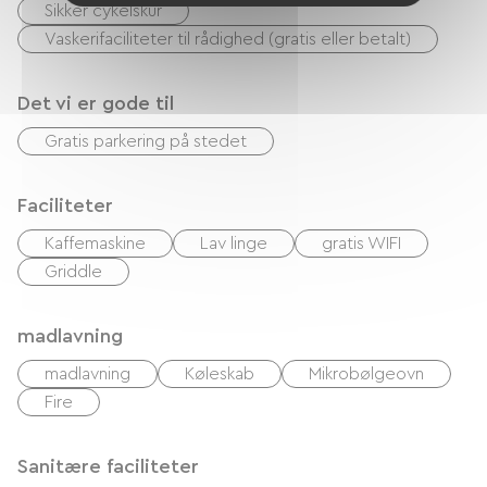
Sikker cykelskur
Vaskerifaciliteter til rådighed (gratis eller betalt)
Det vi er gode til
Gratis parkering på stedet
Faciliteter
Kaffemaskine
Lav linge
gratis WIFI
Griddle
madlavning
madlavning
Køleskab
Mikrobølgeovn
Fire
Sanitære faciliteter