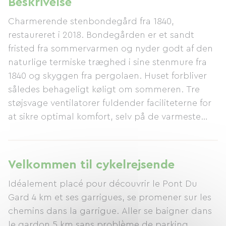
Beskrivelse
Charmerende stenbondegård fra 1840,
restaureret i 2018. Bondegården er et sandt
fristed fra sommervarmen og nyder godt af den
naturlige termiske træghed i sine stenmure fra
1840 og skyggen fra pergolaen. Huset forbliver
således behageligt køligt om sommeren. Tre
støjsvage ventilatorer fuldender faciliteterne for
at sikre optimal komfort, selv på de varmeste
nætter. Bedømt som 3 majskolber af Gîtes de
France. Bondegården har et boligareal på 95
m². Det ligger i et meget roligt område af
Velkommen til cykelrejsende
landsbyen. Fuglesang og cikader luller dig hele
Idéalement placé pour découvrir le Pont Du
dagen. Privat have. Ingen naboer med udsigt.
Gard 4 km et ses garrigues, se promener sur les
Restauranter, en café/bar, posthuset og
chemins dans la garrigue. Aller se baigner dans
bageriet ligger alle inden for 5 minutters gang,
le gardon 5 km sans problème de parking.
ligesom det lille lokale marked, der afholdes en