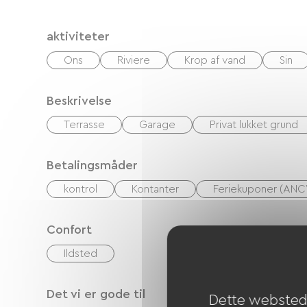
aktiviteter
Ons
Riviere
Krop af vand
Sin
Beskrivelse
Terrasse
Garage
Privat lukket grund
Betalingsmåder
kontrol
Kontanter
Feriekuponer (ANC
Confort
Ildsted
Det vi er gode til
Dette websted 