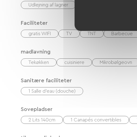
Udlejning af lagner
Rengøring med tillæg
Faciliteter
gratis WIFI
TV
TNT
Barbecue
madlavning
Tekøkken
cuisiniere
Mikrobølgeovn
Sanitære faciliteter
1 Salle d'eau (douche)
Sovepladser
2 Lits 140cm
1 Canapés convertibles