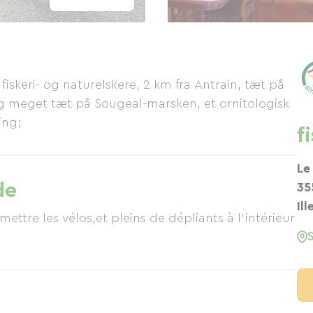
skeri- og naturelskere, 2 km fra Antrain, tæt på
og meget tæt på Sougeal-marsken, et ornitologisk
ing;
f
Le
de
35
Ill
ettre les vélos,et pleins de dépliants à l'intérieur