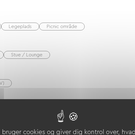
Legeplads
Picnic område
Stue / Lounge
V)
bruger cookies og giver dig kontrol over, hvad 