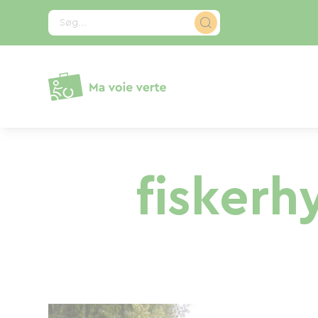
CCookie-styringspanel
Søg...
fiskerh