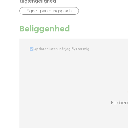
tilgængelighed
Egnet parkeringsplads
Beliggenhed
Opdater listen, når jeg flytter mig
Forbere