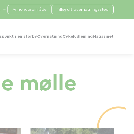
Annoncørområde
Tilføj dit overnatningssted
punkt i en storby
Overnatning
Cykeludlejning
Magasinet
le mølle