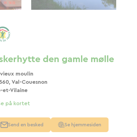
iskerhytte den gamle mølle
 vieux moulin
560, Val-Couesnon
e-et-Vilaine
Se på kortet
Send en besked
Se hjemmesiden