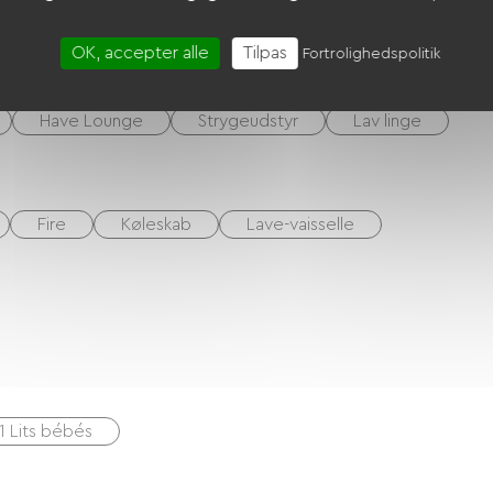
Cykel lån
Mødelokale
OK, accepter alle
Tilpas
Fortrolighedspolitik
Have Lounge
Strygeudstyr
Lav linge
Fire
Køleskab
Lave-vaisselle
1 Lits bébés