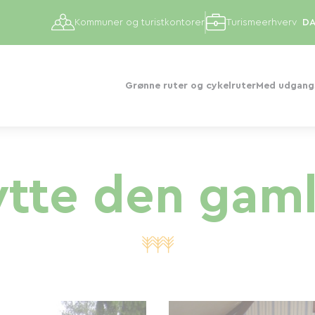
Kommuner og turistkontorer
Turismeerhverv
Grønne ruter og cykelruter
Med udgangs
ytte den gam