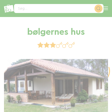
CCookie-styringspanel
Søg...
bølgernes hus