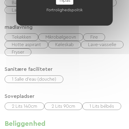
Tilpas
Baby udstyr
Hårtørrer
Strygeudstyr
Lav linge
Fortrolighedspolitik
madlavning
Tekøkken
Mikrobølgeovn
Fire
Hotte aspirant
Køleskab
Lave-vaisselle
Fryser
Sanitære faciliteter
1 Salle d'eau (douche)
Sovepladser
2 Lits 140cm
2 Lits 90cm
1 Lits bébés
Beliggenhed