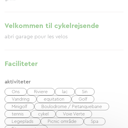
Velkommen til cykelrejsende
abri garage pour les velos
Faciliteter
aktiviteter
Ons
Riviere
lac
Sin
Vandring
equitation
Golf
Minigolf
Boulodrome / Petanquebane
tennis
cykel
Voie Verte
Legeplads
Picnic område
Spa