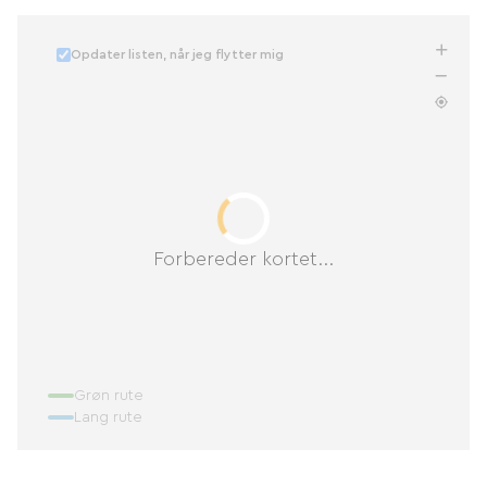
Opdater listen, når jeg flytter mig
Forbereder kortet...
Grøn rute
Lang rute