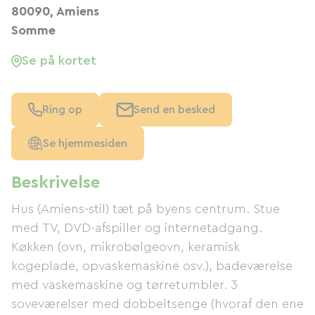
80090, Amiens
Somme
Se på kortet
Ring op
Send en besked
Se hjemmesiden
Beskrivelse
Hus (Amiens-stil) tæt på byens centrum. Stue
med TV, DVD-afspiller og internetadgang.
Køkken (ovn, mikrobølgeovn, keramisk
kogeplade, opvaskemaskine osv.), badeværelse
med vaskemaskine og tørretumbler. 3
soveværelser med dobbeltsenge (hvoraf den ene