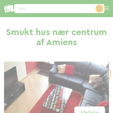
CCookie-styringspanel
Søg...
Smukt hus nær centrum
af Amiens
Alle fotos