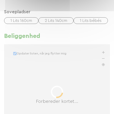
Sovepladser
1 Lits 160cm
2 Lits 140cm
1 Lits bébés
Beliggenhed
Opdater listen, når jeg flytter mig
Forbereder kortet...