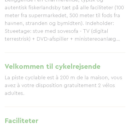
autentisk fiskerlandsby tæt på alle faciliteter (100
meter fra supermarkedet, 500 meter til fods fra
havnen, stranden og bymidten). Indeholder:
Stueetage: stue med sovesofa - TV (digital
terrestrisk) + DVD-afspiller + ministereoanlæg
(USB MP3-tilslutning...). Udstyret køkken: ovn -
mikrobølgeovn - 4 keramisk kogeplader -
køleskab/fryser - opvaskemaskine - Duo-
Velkommen til cykelrejsende
kaffemaskine, elkedel, Krups-brødrister -
La piste cyclable est à 200 m de la maison, vous
pandekagemaskine, wok, stegeplade, elektrisk
avez à votre disposition gratuitement 2 vélos
saftpresser, fiske- og skaldyrsfad med
adultes.
køkkenudstyr... - Separat toilet med håndvask.
Vaskemaskine-tørretumbler, strygejern,
støvsuger, rengøringsmidler til rådighed.
Ovenpå: 1 soveværelse med en 160x200 cm seng
Faciliteter
(dyne, tæpper, 4 puder) og clockradio. 1