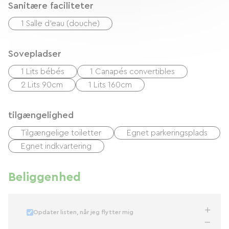
Sanitære faciliteter
1 Salle d'eau (douche)
Sovepladser
1 Lits bébés
1 Canapés convertibles
2 Lits 90cm
1 Lits 160cm
tilgængelighed
Tilgængelige toiletter
Egnet parkeringsplads
Egnet indkvartering
Beliggenhed
Opdater listen, når jeg flytter mig