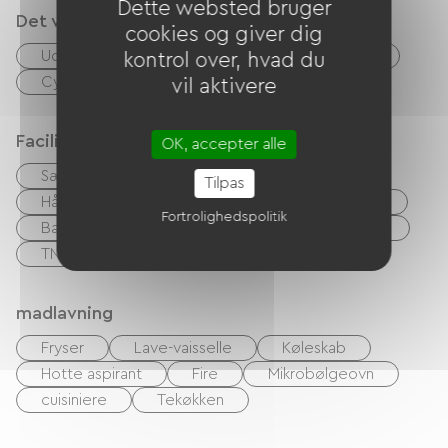
Dette websted bruger
Det vi er gode til
cookies og giver dig
Udlejning af lagner
Rengøring med tillæg
kontrol over, hvad du
Cykel lån
vil aktivere
Faciliteter
OK, accepter alle
Sæt linge
Lav linge
Strygeudstyr
Tilpas
Hårtørrer
Baby udstyr
Have Lounge
Fortrolighedspolitik
Barbecue
Hi-fi-system
DVD afspiller
TNT
TV
madlavning
Fryser
Lave-vaisselle
Køleskab
Hotte aspirant
Fire
Mikrobølgeovn
cuisiniere
Tekøkken