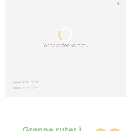
Forbereder kortet...
Grøn rute
Lang rute
Grønne ruter i