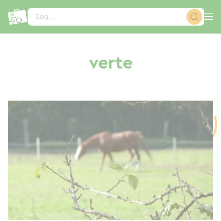
CCookie-styringspanel
Søg...
verte