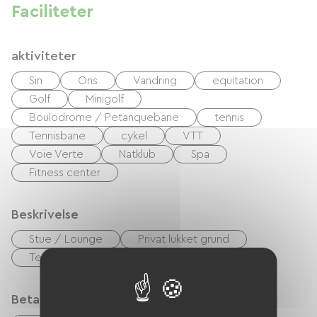
Faciliteter
aktiviteter
Sin
Ons
Vandring
equitation
Golf
Minigolf
Boulodrome / Petanquebane
tennis
Tennisbane
cykel
VTT
Voie Verte
Natklub
Spa
Fitness center
Beskrivelse
Stue / Lounge
Privat lukket grund
Terrasse
Betalingsmåder