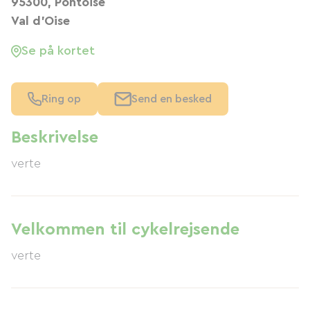
95300, Pontoise
Val d'Oise
Se på kortet
Ring op
Send en besked
Beskrivelse
verte
Velkommen til cykelrejsende
verte