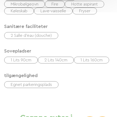
Mikrobølgeovn
Fire
Hotte aspirant
Køleskab
Lave-vaisselle
Fryser
Sanitære faciliteter
2 Salle d'eau (douche)
Sovepladser
1 Lits 90cm
2 Lits 140cm
1 Lits 160cm
tilgængelighed
Egnet parkeringsplads