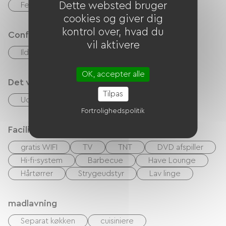
Dette websted bruger
Feriekuponer (ANCV)
cookies og giver dig
kontrol over, hvad du
Confort
vil aktivere
Ildsted
OK, accepter alle
Det vi er gode til
Tilpas
Udlejning af lagner
Fortrolighedspolitik
Faciliteter
gratis WIFI
TV
TNT
DVD afspiller
Hi-fi-system
Barbecue
Have Lounge
Hårtørrer
Strygeudstyr
Lav linge
madlavning
Separat køkken
cuisiniere