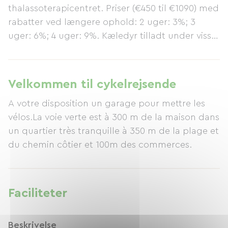
thalassoterapicentret. Priser (€450 til €1090) med
rabatter ved længere ophold: 2 uger: 3%; 3
uger: 6%; 4 uger: 9%. Kæledyr tilladt under visse
betingelser. Beskrivelse: Stue/spisestue med
pejs, storskærms-tv med franske og
internationale kanaler, stereoanlæg, DVD-
Velkommen til cykelrejsende
afspiller, fastnettelefon (reservation påkrævet).
A votre disposition un garage pour mettre les
Fuldt udstyret køkken med opvaskemaskine,
vélos.La voie verte est à 300 m de la maison dans
køleskab med fryser, ovn og mikrobølgeovn.
un quartier très tranquille à 350 m de la plage et
Soveværelse 1 og 2 med dobbeltsenge (140 cm),
du chemin côtier et 100m des commerces.
soveværelse 3 med en queensize-seng (160 cm),
barneseng og højstol til rådighed. Badeværelse
med håndvask, badekar, vaskemaskine og
tørretumbler. Separat toilet med håndvask.
Faciliteter
Elvarme, legeplads, 2 cykler (herre- og
damecykler) + børnesæde. Lukket have omgivet
Beskrivelse