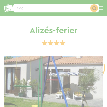
CCookie-styringspanel
Søg...
Alizés-ferier