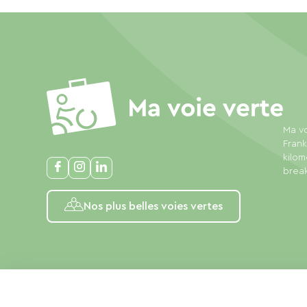
Ma vo
Frank
kilom
break
Nos plus belles voies vertes
Juridiske oplysninger
Privatlivspolitik
Almindelige salgsbe