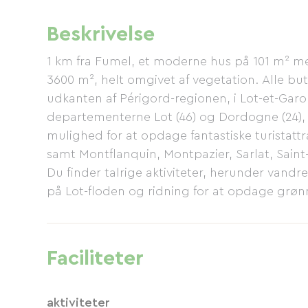
Beskrivelse
1 km fra Fumel, et moderne hus på 101 m² m
3600 m², helt omgivet af vegetation. Alle b
udkanten af ​​Périgord-regionen, i Lot-et-Ga
departementerne Lot (46) og Dordogne (24),
mulighed for at opdage fantastiske turistatt
samt Montflanquin, Montpazier, Sarlat, Sai
Du finder talrige aktiviteter, herunder vand
på Lot-floden og ridning for at opdage grønn
lystfiskere tilbyder nærheden til Lot-floden o
førsteklasses beliggenhed (mulighed for opb
glemt, med forlystelsesparker som Parc en Ci
Faciliteter
gras, steinbøf, andebryst, confiteret ande, s
aktiviteter