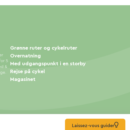
Grønne ruter og cykelruter
er
Overnatning
for 5
Med udgangspunkt i en storby
ed &
Rejse på cykel
øge.
Magasinet
Laissez-vous guider
© 2026 Ma Voie Verte Alle rettigheder forbeholdes