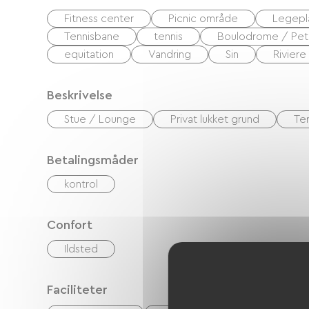
Fitness center
Picnic område
Legepl
Tennisbane
tennis
Boulodrome / Pe
equitation
Vandring
Sin
Riviere
Beskrivelse
Stue / Lounge
Privat lukket grund
Te
Betalingsmåder
kontrol
Confort
Ildsted
Faciliteter