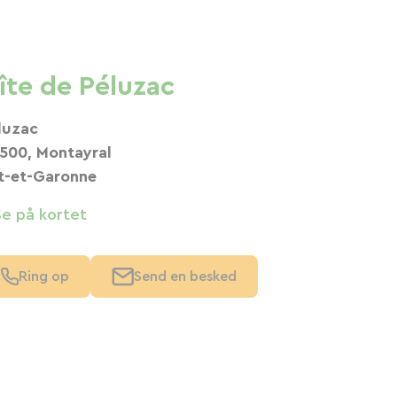
îte de Péluzac
luzac
500, Montayral
t-et-Garonne
Se på kortet
Ring op
Send en besked