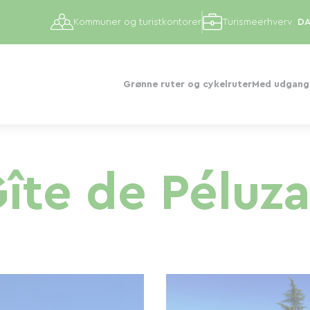
Kommuner og turistkontorer
Turismeerhverv
Grønne ruter og cykelruter
Med udgangs
îte de Péluz