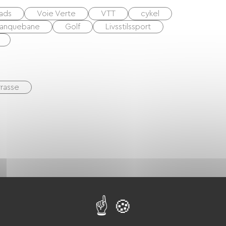
ads
Voie Verte
VTT
cykel
tanquebane
Golf
Livsstilssport
rrasse