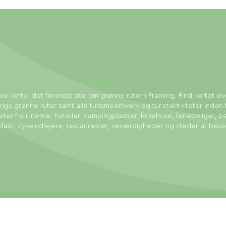
ie verte, det førende site om grønne ruter i Frankrig. Find kortet ov
rigs grønne ruter samt alle turismeerhverv og turistaktiviteter inden 
eter fra ruterne: hoteller, campingpladser, feriehuse, ferieboliger, b
fast, cykeludlejere, restauranter, seværdigheder og steder at bes
tingelser
Sitemap
Administration af cookies
Udført af: Mill, Privas