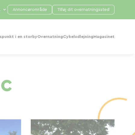
Annoncørområde
Tilføj dit overnatningssted
punkt i en storby
Overnatning
Cykeludlejning
Magasinet
ac