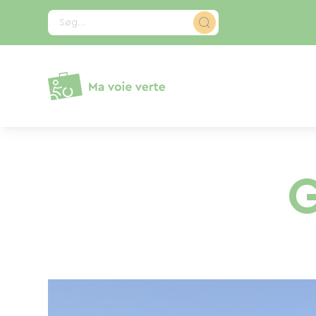
CCookie-styringspanel
Søg...
G