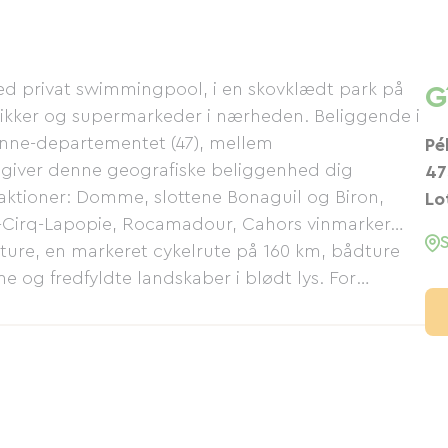
ed privat swimmingpool, i en skovklædt park på
G
utikker og supermarkeder i nærheden. Beliggende i
ronne-departementet (47), mellem
Pé
 giver denne geografiske beliggenhed dig
47
raktioner: Domme, slottene Bonaguil og Biron,
Lo
nt-Cirq-Lapopie, Rocamadour, Cahors vinmarker…
reture, en markeret cykelrute på 160 km, bådture
e og fredfyldte landskaber i blødt lys. For
g Lustrac-området, berømt for sit rovdyrfiskeri, en
evaring af en motorbåd). Børnene bliver ikke
el og Walibi… Du vil nyde lokale produkter, foie
vesker fra Agen, tourtières…