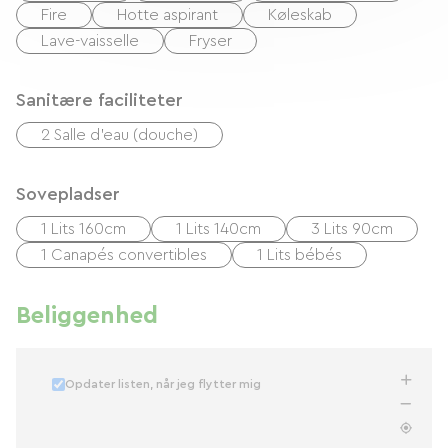
Fire
Hotte aspirant
Køleskab
Lave-vaisselle
Fryser
Sanitære faciliteter
2 Salle d'eau (douche)
Sovepladser
1 Lits 160cm
1 Lits 140cm
3 Lits 90cm
1 Canapés convertibles
1 Lits bébés
Beliggenhed
Opdater listen, når jeg flytter mig