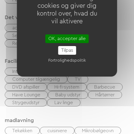
cookies og giver dig
kontrol over, hvad du
Det vi er gode til
vil aktivere
accepterede dyr
Sengelinned og håndklæder inkluderet
OK, accepter alle
Rengøring med tillæg
Cykeludlejning
Tilpas
Fortrolighedspolitik
Faciliteter
Internetadgang via kabel
Computer tilgængelig
TV
DVD afspiller
Hi-fi-system
Barbecue
Have Lounge
Baby udstyr
Hårtørrer
Strygeudstyr
Lav linge
madlavning
Tekøkken
cuisiniere
Mikrobølgeovn