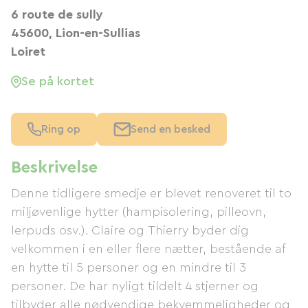
6 route de sully
45600, Lion-en-Sullias
Loiret
Se på kortet
Ring op
Send en besked
Beskrivelse
Denne tidligere smedje er blevet renoveret til to
miljøvenlige hytter (hampisolering, pilleovn,
lerpuds osv.). Claire og Thierry byder dig
velkommen i en eller flere nætter, bestående af
en hytte til 5 personer og en mindre til 3
personer. De har nyligt tildelt 4 stjerner og
tilbyder alle nødvendige bekvemmeligheder og