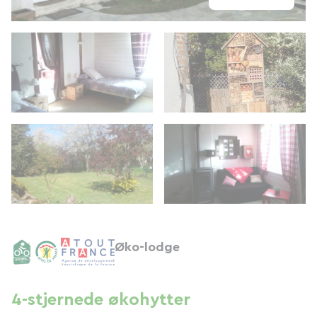
Øko-lodge
4-stjernede økohytter