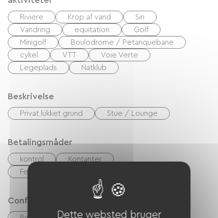
aktiviteter
Riviere
Krop af vand
Sin
Vandring
equitation
Golf
Minigolf
Boulodrome / Petanquebane
cykel
VTT
Voie Verte
Legeplads
Natklub
Beskrivelse
Privat lukket grund
Stue / Lounge
Betalingsmåder
kontrol
Kontanter
Feriekuponer (ANCV)
Overførsel
Confort
Dette websted bruger
Pøle à bois