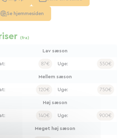
Se hjemmesiden
riser
(fra)
Lav sæson
at:
87€
Uge:
550€
Mellem sæson
at:
120€
Uge:
750€
Høj sæson
at:
140€
Uge:
900€
Meget høj sæson