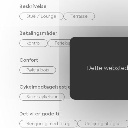
Beskrivelse
Stue / Lounge
Terrasse
Betalingsmåder
kontrol
Feriekuponer (ANCV)
Overfør
Confort
Dette websted 
Pøle à bois
Cykelmodtagelsestjenester
Sikker cykelskur
Det vi er gode til
Rengøring med tillæg
Udlejning af lagner