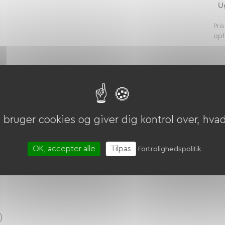
U
Pri
oph
sel
bruger cookies og giver dig kontrol over, hvad 
OK, accepter alle
Tilpas
Fortrolighedspolitik