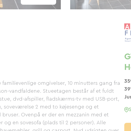
G
H
35
milievenlige omgivelser, 10 minutters gang fra
39
sson-vandfaldene. Stueetagen består af et fuldt
Ju
g stue, dvd-afspiller, fladskærms-tv med USB-port,
 soveværelse 2 med to køjesenge og et
d bruser. Ovenpå er der en mezzanin med et
g en sovesofa (plads til 2 personer). Alle
 havemøbler, grill og carport. Nyd udsigten over