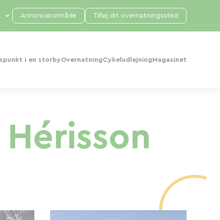
Annoncørområde
Tilføj dit overnatningssted
punkt i en storby
Overnatning
Cykeludlejning
Magasinet
 Hérisson