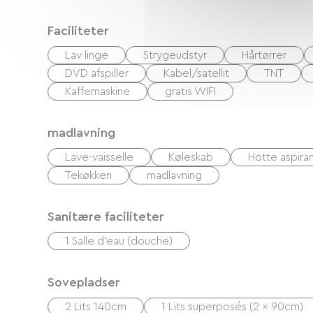
Faciliteter
Lav linge
Strygeudstyr
Hårtørrer
DVD afspiller
Kabel/satellit
TNT
Kaffemaskine
gratis WIFI
madlavning
Lave-vaisselle
Køleskab
Hotte aspira
Tekøkken
madlavning
Sanitære faciliteter
1 Salle d'eau (douche)
Sovepladser
2 Lits 140cm
1 Lits superposés (2 x 90cm)