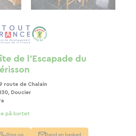
îte de l'Escapade du
érisson
9 route de Chalain
130, Doucier
ra
Se på kortet
Ring op
Send en besked