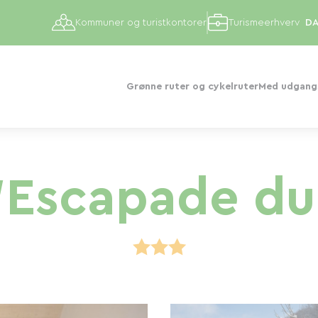
Kommuner og turistkontorer
Turismeerhverv
Grønne ruter og cykelruter
Med udgangs
l'Escapade du