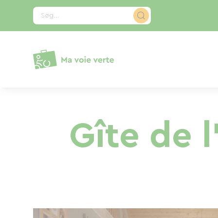
CCookie-styringspanel
Søg...
Gîte de 