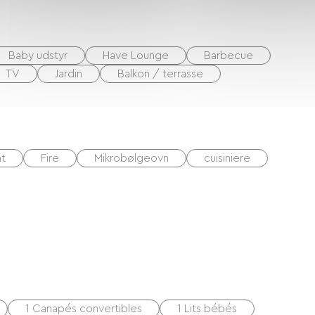
Baby udstyr
Have Lounge
Barbecue
TV
Jardin
Balkon / terrasse
nt
Fire
Mikrobølgeovn
cuisiniere
1 Canapés convertibles
1 Lits bébés