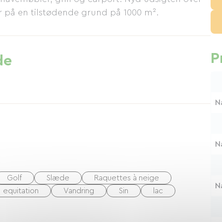
r på en tilstødende grund på 1000 m².
P
de
N
N
Golf
Slæde
Raquettes à neige
N
equitation
Vandring
Sin
lac