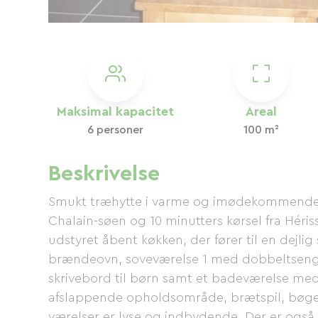
Maksimal kapacitet
Areal
6 personer
100 m²
Beskrivelse
Smukt træhytte i varme og imødekommende fa
Chalain-søen og 10 minutters kørsel fra Héri
udstyret åbent køkken, der fører til en dejli
brændeovn, soveværelse 1 med dobbeltseng,
skrivebord til børn samt et badeværelse me
afslappende opholdsområde, brætspil, bøger o
værelser er lyse og indbydende. Der er også