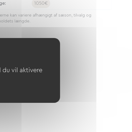
ge:
1050€
serne kan variere afhængigt af sæson, tilvalg og
oldets længde.
du vil aktivere