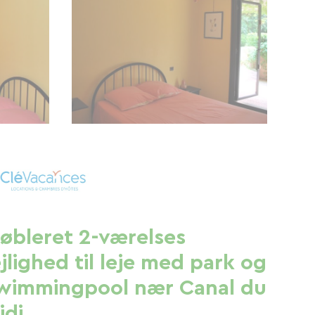
øbleret 2-værelses
ejlighed til leje med park og
wimmingpool nær Canal du
idi