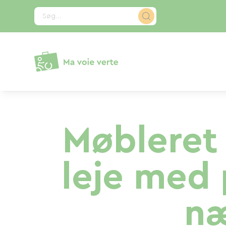
CCookie-styringspanel
Søg...
Møbleret 
leje med
næ