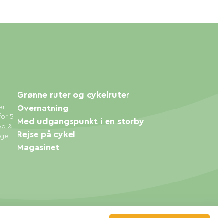
Grønne ruter og cykelruter
er
Overnatning
for 5
Med udgangspunkt i en storby
ed &
Rejse på cykel
øge.
Magasinet