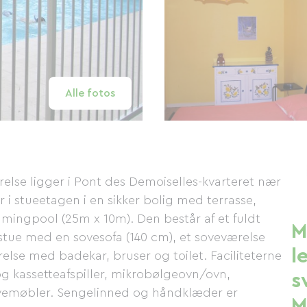
Alle fotos
else ligger i Pont des Demoiselles-kvarteret nær
i stueetagen i en sikker bolig med terrasse,
mingpool (25m x 10m). Den består af et fuldt
M
stue med en sovesofa (140 cm), et soveværelse
l
se med badekar, bruser og toilet. Faciliteterne
og kassetteafspiller, mikrobølgeovn/ovn,
s
avemøbler. Sengelinned og håndklæder er
M