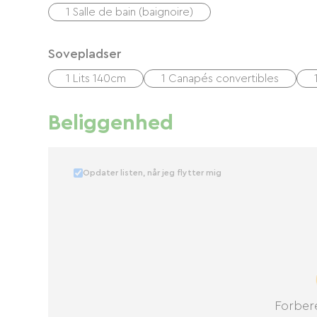
1 Salle de bain (baignoire)
Sovepladser
1 Lits 140cm
1 Canapés convertibles
Beliggenhed
Opdater listen, når jeg flytter mig
Forbere