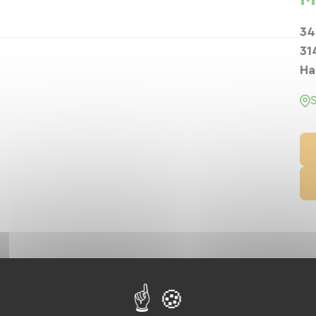
34
31
Ha
V)
Paypal
Internationalt mandat