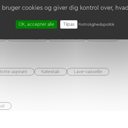
bruger cookies og giver dig kontrol over, hvad 
OK, accepter alle
Tilpas
Fortrolighedspolitik
Have Lounge
Baby udstyr
Hårtørrer
Hotte aspirant
Køleskab
Lave-vaisselle
ol