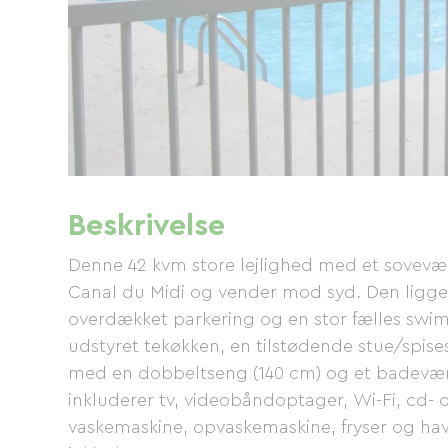
Beskrivelse
Denne 42 kvm store lejlighed med et sovevær
Canal du Midi og vender mod syd. Den ligger 
overdækket parkering og en stor fælles swim
udstyret tekøkken, en tilstødende stue/spise
med en dobbeltseng (140 cm) og et badeværel
inkluderer tv, videobåndoptager, Wi-Fi, cd- 
vaskemaskine, opvaskemaskine, fryser og h