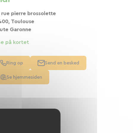
 rue pierre brossolette
400, Toulouse
ute Garonne
Se på kortet
Ring op
Send en besked
Se hjemmesiden