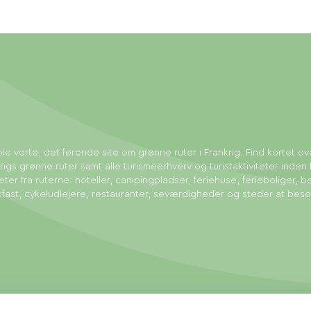
ie verte, det førende site om grønne ruter i Frankrig. Find kortet ov
rigs grønne ruter samt alle turismeerhverv og turistaktiviteter inden 
eter fra ruterne: hoteller, campingpladser, feriehuse, ferieboliger, b
fast, cykeludlejere, restauranter, seværdigheder og steder at bes