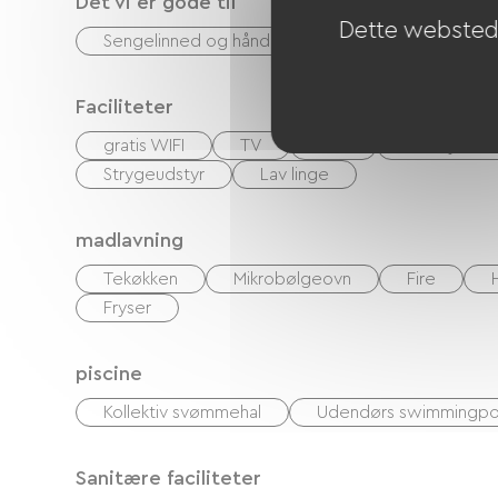
Det vi er gode til
Dette websted 
Sengelinned og håndklæder inkluderet
Faciliteter
gratis WIFI
TV
TNT
Hi-fi-system
Strygeudstyr
Lav linge
madlavning
Tekøkken
Mikrobølgeovn
Fire
Fryser
piscine
Kollektiv svømmehal
Udendørs swimmingpo
Sanitære faciliteter