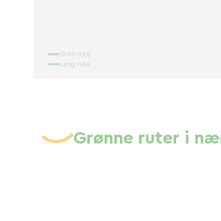
Grøn rute
Lang rute
Grønne ruter i n