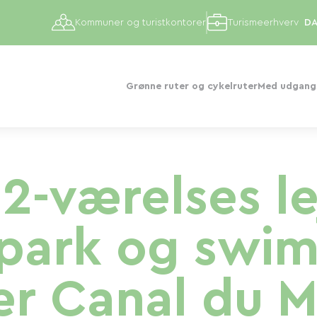
Kommuner og turistkontorer
Turismeerhverv
Grønne ruter og cykelruter
Med udgangs
2-værelses lej
 park og swi
r Canal du M