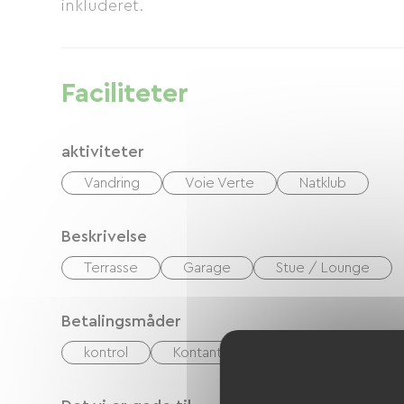
inkluderet.
Faciliteter
aktiviteter
Vandring
Voie Verte
Natklub
Beskrivelse
Terrasse
Garage
Stue / Lounge
Betalingsmåder
kontrol
Kontanter
Feriekuponer (ANC