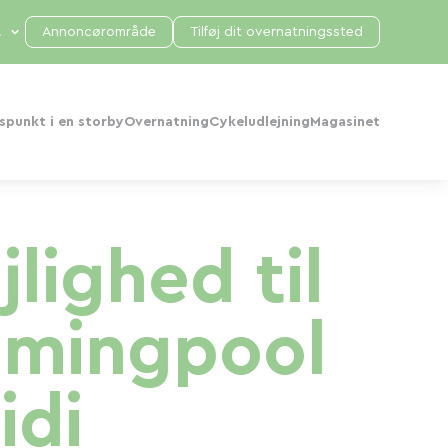
Annoncørområde
Tilføj dit overnatningssted
punkt i en storby
Overnatning
Cykeludlejning
Magasinet
lighed til
mmingpool
idi