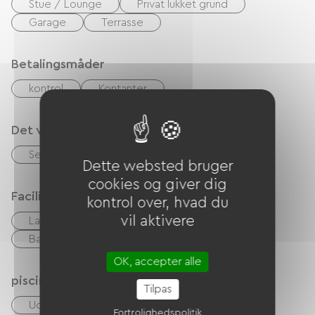
Stue / Lounge
Privat lukket grund
Garage
Terrasse
Betalingsmåder
kontrol
Kontanter
Det vi er gode til
Sengelinned og håndklæder inkluderet
Dette websted bruger
cookies og giver dig
Faciliteter
kontrol over, hvad du
vil aktivere
Lav linge
Strygeudstyr
Hårtørrer
Barbecue
gratis WIFI
OK, accepter alle
piscine
Tilpas
Udendørs swimmingpool
Fortrolighedspolitik