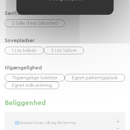
Sanitære faciliteter
2 Salle d'eau (douche)
Sovepladser
1 Lits bébés
2 Lits 140cm
tilgængelighed
Tilgængelige toiletter
Egnet parkeringsplads
Egnet indkvartering
Beliggenhed
Opdater listen, når jeg flytter mig