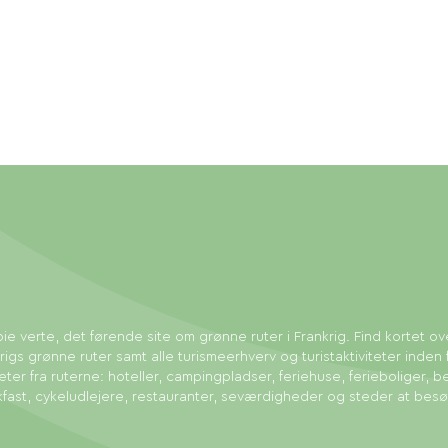
ie verte, det førende site om grønne ruter i Frankrig. Find kortet ov
rigs grønne ruter samt alle turismeerhverv og turistaktiviteter inden 
eter fra ruterne: hoteller, campingpladser, feriehuse, ferieboliger, b
fast, cykeludlejere, restauranter, seværdigheder og steder at bes