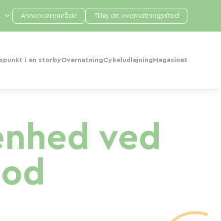
Annoncørområde
Tilføj dit overnatningssted
punkt i en storby
Overnatning
Cykeludlejning
Magasinet
enhed ved
lod