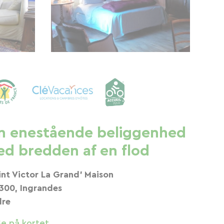
n enestående beliggenhed
ed bredden af ​​en flod
int Victor La Grand' Maison
300, Ingrandes
dre
Se på kortet