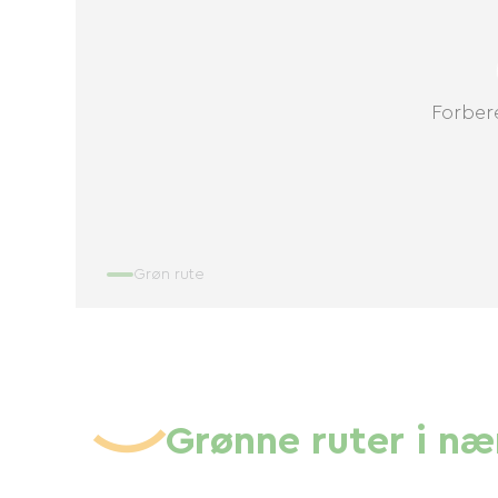
Forbere
Grøn rute
Grønne ruter i n