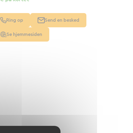
Ring op
Send en besked
Se hjemmesiden