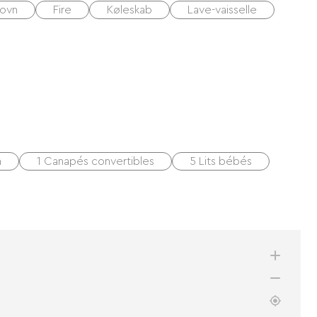
eovn
Fire
Køleskab
Lave-vaisselle
m
1 Canapés convertibles
5 Lits bébés