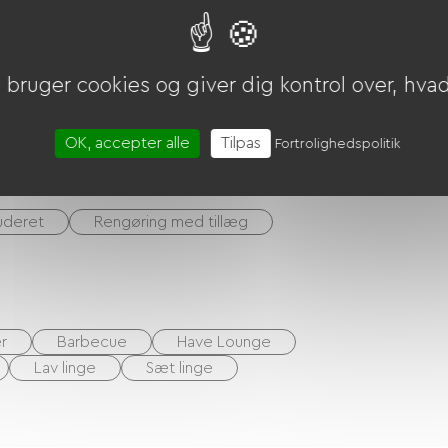
V)
Overførsel
bruger cookies og giver dig kontrol over, hvad 
OK, accepter alle
Tilpas
Fortrolighedspolitik
uderet
Rengøring med tillæg
r
Barbecue
Have Lounge
Lav linge
Sæt linge