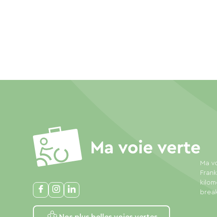
Ma vo
Frank
kilom
break