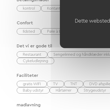
kontrol
Kontanter
Feriekuponer (ANC
Dette websted 
Confort
Ildsted
Pøle à bois
Det vi er gode til
Restaurant
Sengelinned og håndklæder inkl
Cykeludlejning
Faciliteter
gratis WIFI
TV
TNT
DVD afspille
Baby udstyr
Hårtørrer
Strygeudstyr
madlavning