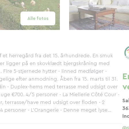
Alle fotos
f et herregård fra det 15. århundrede. En smuk
der ligger på en skovklædt bjergskråning med
Fire 5-stjernede hytter - linned medfølger -
E
lige efter anmodning. Åben fra 15. marts til 31.
v
rdin - Duplex-hems med terrasse med udsigt over
uge ​​€700. 4/5 personer - La Miellerie Côté Cour -
Sa
, terrasse/have med udsigt over floden - 2
36
 4 personer - L'Orangerie - Denne meget lyse
In
g en privat have - weekend €360, uge ​​€580. 5
ng i Berry-stil fra det 17. århundrede, pejs, have