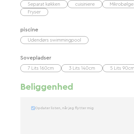
Separat køkken
cuisiniere
Mikrobølg
Fryser
piscine
Udendørs swimmingpool
Sovepladser
7 Lits 160cm
3 Lits 140cm
5 Lits 90c
Beliggenhed
Opdater listen, når jeg flytter mig