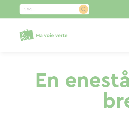
CCookie-styringspanel
Søg...
En enest
br