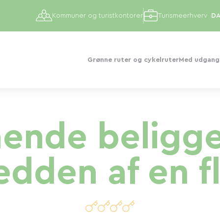
Kommuner og turistkontorer
Turismeerhverv
Grønne ruter og cykelruter
Med udgangs
ående beligg
edden af ​​en f