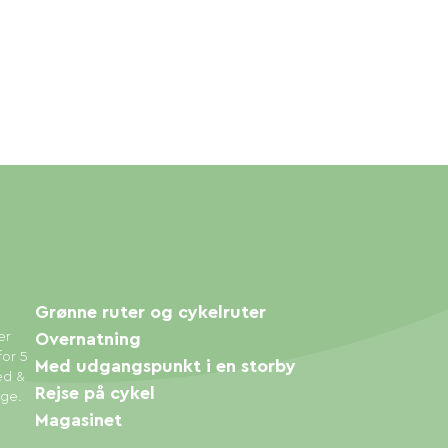
Grønne ruter og cykelruter
er
Overnatning
for 5
Med udgangspunkt i en storby
ed &
Rejse på cykel
øge.
Magasinet