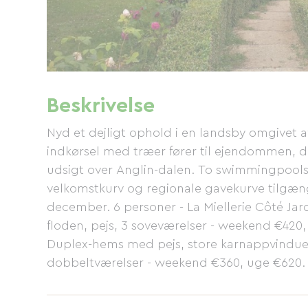
Beskrivelse
Nyd et dejligt ophold i en landsby omgivet a
indkørsel med træer fører til ejendommen, 
udsigt over Anglin-dalen. To swimmingpools. 
velkomstkurv og regionale gavekurve tilgænge
december. 6 personer - La Miellerie Côté Ja
floden, pejs, 3 soveværelser - weekend €420, 
Duplex-hems med pejs, store karnappvinduer
dobbeltværelser - weekend €360, uge ​​€620.
tidligere citronlund har 2 dobbeltværelser o
personer - La Petite Maison: Traditionel bygni