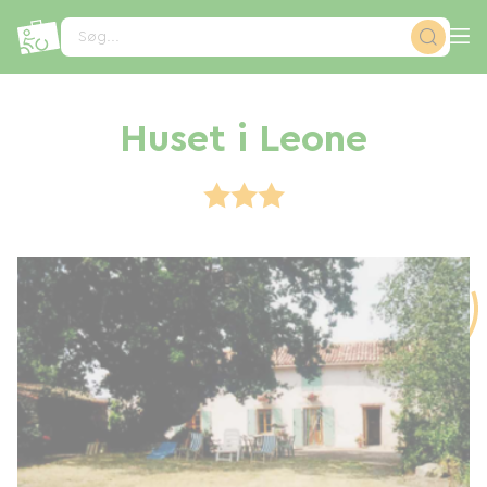
CCookie-styringspanel
Søg...
Huset i Leone