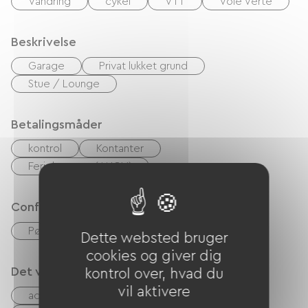
Vandring
cykel
VTT
Voie Verte
Beskrivelse
Garage
Privat lukket grund
Stue / Lounge
Betalingsmåder
kontrol
Kontanter
Feriekuponer (ANCV)
Confort
Pøle à bois
Dette websted bruger
cookies og giver dig
Det vi er gode til
kontrol over, hvad du
vil aktivere
accepterede dyr
Udlejning af lagner