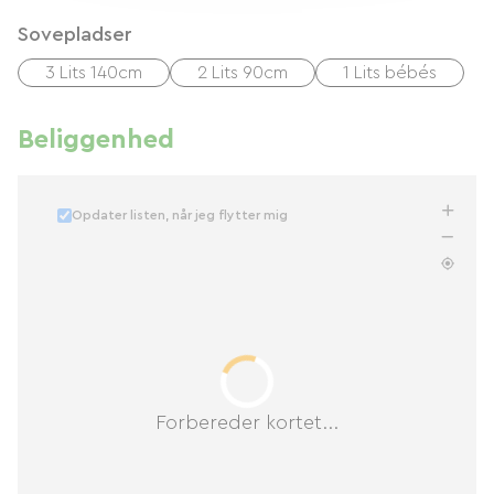
Sovepladser
3 Lits 140cm
2 Lits 90cm
1 Lits bébés
Beliggenhed
Opdater listen, når jeg flytter mig
Forbereder kortet...