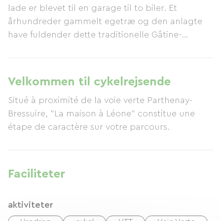
lade er blevet til en garage til to biler. Et
århundreder gammelt egetræ og den anlagte
have fuldender dette traditionelle Gâtine-
landskab. Det toetagers sommerhus har i
stueetagen en spisestue (30m²) med et udstyret
køkken og brændeovn, en stue (30m²) med en
Velkommen til cykelrejsende
ekstra seng og et lille spillebord, et brusebad og
Situé à proximité de la voie verte Parthenay-
et toilet. På første sal er der tre rummelige
Bressuire, "La maison à Léone" constitue une
soveværelser (to med dobbeltsenge og et med
étape de caractère sur votre parcours.
to enkeltsenge) samt et brusebad og toilet. En
havestue i træ ligger i skyggen af ​​det gamle
egetræ.
Faciliteter
aktiviteter