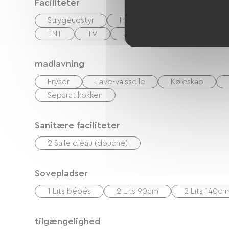
Faciliteter
Strygeudstyr
Hårtørrer
Baby udstyr
TNT
TV
Lav linge
madlavning
Fryser
Lave-vaisselle
Køleskab
Separat køkken
Sanitære faciliteter
2 Salle d'eau (douche)
Sovepladser
1 Lits bébés
2 Lits 90cm
2 Lits 140cm
tilgængelighed