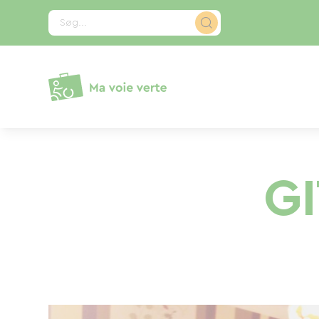
CCookie-styringspanel
Søg...
G