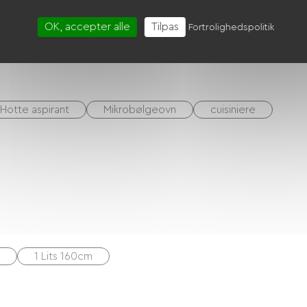
OK, accepter alle
Tilpas
Have Lounge
Barbecue
DVD afspiller
Fortrolighedspolitik
Hotte aspirant
Mikrobølgeovn
cuisiniere
1 Lits 160cm