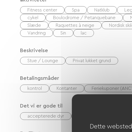
Fitness center
Spa
Natklub
Leg
cykel
Boulodrome / Petanquebane
Slæde
Raquettes à neige
Nordisk ski
Vandring
Sin
lac
Beskrivelse
Stue / Lounge
Privat lukket grund
Betalingsmåder
kontrol
Kontanter
Feriekuponer (ANC
Det vi er gode til
accepterede dyr
Udlejning af lagner
Dette websted 