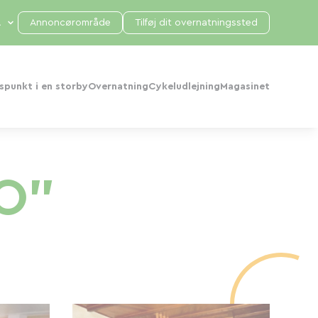
Annoncørområde
Tilføj dit overnatningssted
punkt i en storby
Overnatning
Cykeludlejning
Magasinet
O"