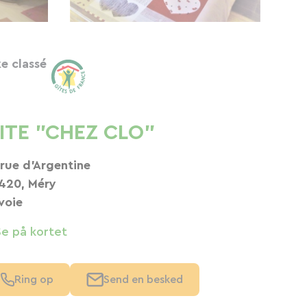
ke classé
ITE "CHEZ CLO"
 rue d'Argentine
420, Méry
voie
Se på kortet
Ring op
Send en besked