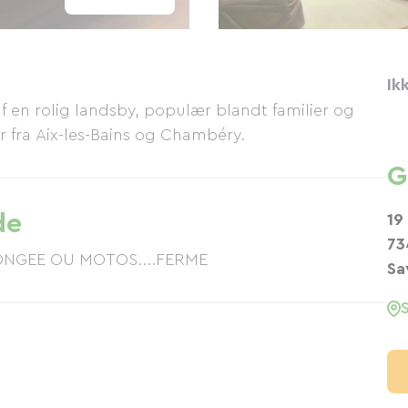
Ik
 af en rolig landsby, populær blandt familier og
r fra Aix-les-Bains og Chambéry.
G
de
19
73
ONGEE OU MOTOS....FERME
Sa