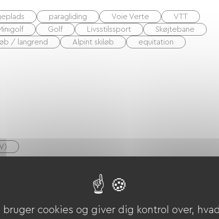
eplads
paragliding
Voie Verte
VTT
Minigolf
Golf
Livsstilssport
Skøjtebane
løb / langrend
Alpint skiløb
equitation
V)
Rengøring med tillæg
bruger cookies og giver dig kontrol over, hvad 