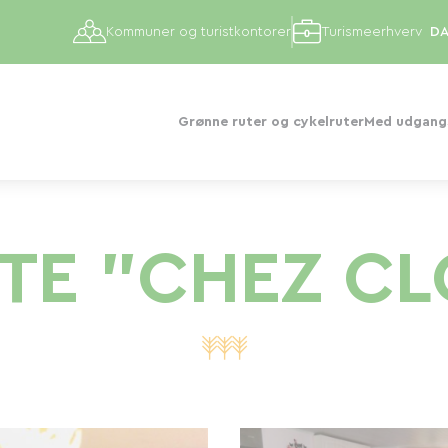
Kommuner og turistkontorer
Turismeerhverv
Grønne ruter og cykelruter
Med udgangs
ITE "CHEZ CL