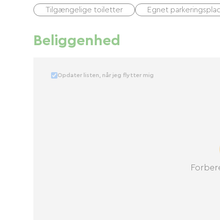
Tilgængelige toiletter
Egnet parkeringspla
Beliggenhed
Opdater listen, når jeg flytter mig
Forbere