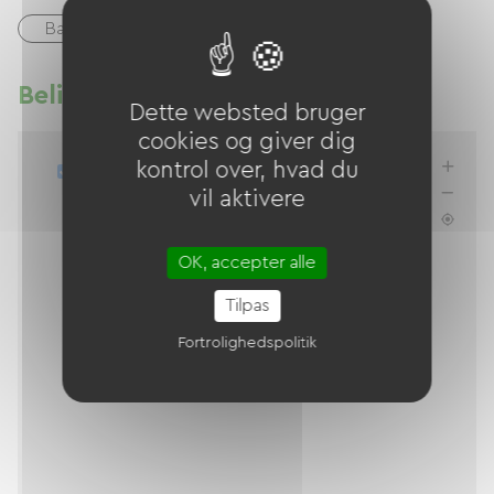
Bank kort
Beliggenhed
Dette websted bruger
cookies og giver dig
kontrol over, hvad du
Opdater listen, når jeg flytter mig
vil aktivere
OK, accepter alle
Tilpas
Fortrolighedspolitik
Forbereder kortet...