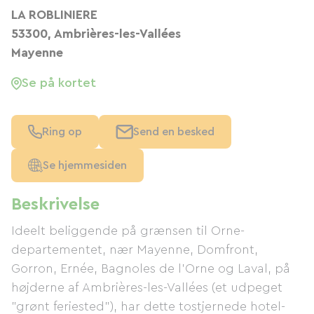
LA ROBLINIERE
53300, Ambrières-les-Vallées
Mayenne
Se på kortet
Ring op
Send en besked
Se hjemmesiden
Beskrivelse
Ideelt beliggende på grænsen til Orne-
departementet, nær Mayenne, Domfront,
Gorron, Ernée, Bagnoles de l'Orne og Laval, på
højderne af Ambrières-les-Vallées (et udpeget
"grønt feriested"), har dette tostjernede hotel-