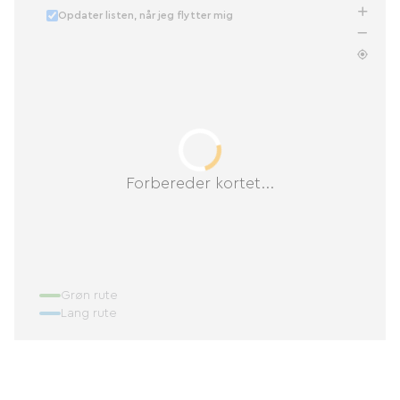
Opdater listen, når jeg flytter mig
Forbereder kortet...
Grøn rute
Lang rute