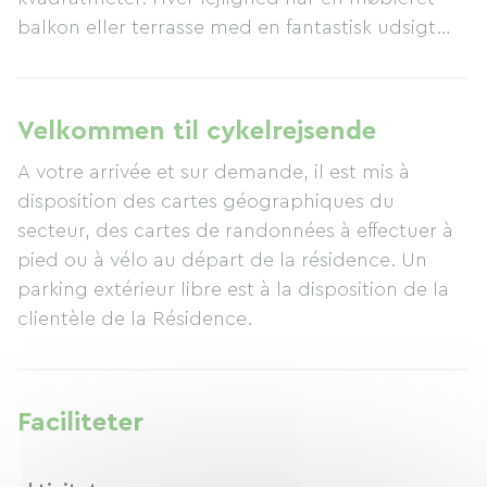
balkon eller terrasse med en fantastisk udsigt
over Middelhavets turkisblå vand eller de
omkringliggende haver. Disse smagfuldt
indrettede lejligheder tilbyder alle de
Velkommen til cykelrejsende
bekvemmeligheder, I har brug for til et kortere
A votre arrivée et sur demande, il est mis à
eller længere ophold på den franske riviera i
disposition des cartes géographiques du
Rayol-Canadel, i Saint-Tropez-bugten. For
secteur, des cartes de randonnées à effectuer à
vandreentusiaster kan I tage direkte fra boligen
pied ou à vélo au départ de la résidence. Un
på en storslået gåtur langs kysten via "Sentier
parking extérieur libre est à la disposition de la
des Douaniers" (toldbetjentenes sti). Det samme
clientèle de la Résidence.
gælder for den grønne sti og cykelstien, som kan
nås direkte fra jeres lejlighed. Kun få skridt fra La
Résidence du Bailli finder I to smukke strande i
Rayol, og for øjeblikke af ren lykke byder
Faciliteter
wellnesscentret Domaine du Bailli jer
velkommen til behandlinger alene eller som par