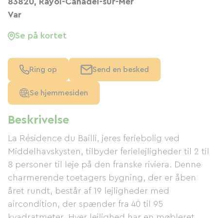
83820, Rayol-Canadel-sur-Mer
Var
Se på kortet
Ring op
Send en besked
Se hjemmesiden
Beskrivelse
La Résidence du Bailli, jeres feriebolig ved
Middelhavskysten, tilbyder ferielejligheder til 2 til
8 personer til leje på den franske riviera. Denne
charmerende toetagers bygning, der er åben
året rundt, består af 19 lejligheder med
aircondition, der spænder fra 40 til 95
kvadratmeter. Hver lejlighed har en møbleret