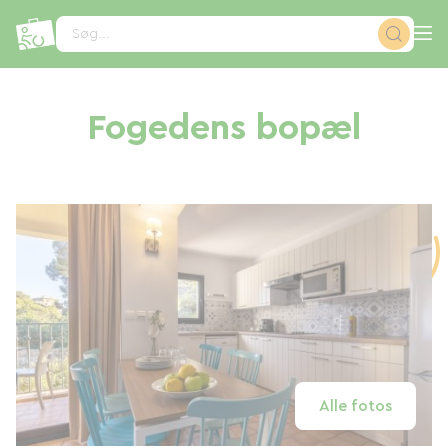
CCookie-styringspanel
Søg...
Fogedens bopæl
Alle fotos