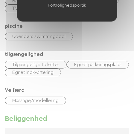
Baby udstyr
Kabel/satellit
Canal +
Fortrolighedspolitik
TV
gratis WIFI
piscine
Udendørs swimmingpool
tilgængelighed
Tilgængelige toiletter
Egnet parkeringsplads
Egnet indkvartering
Velfærd
Massage/modellering
Beliggenhed