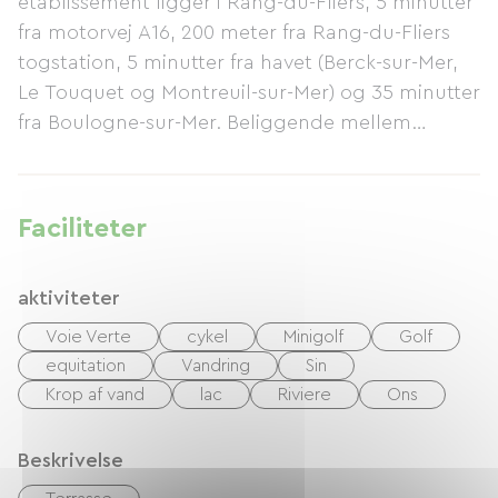
etablissement ligger i Rang-du-Fliers, 5 minutter
fra motorvej A16, 200 meter fra Rang-du-Fliers
togstation, 5 minutter fra havet (Berck-sur-Mer,
Le Touquet og Montreuil-sur-Mer) og 35 minutter
fra Boulogne-sur-Mer. Beliggende mellem
Somme-bugten, Canche-bugten og Authie-
bugten, er det ideelt til vandreture, cykling eller
motorcykelkørsel. Vi byder dig velkommen året
Faciliteter
rundt til vores hotel-restaurant med samme
ekspertise. Vi tilbyder retter lavet med friske,
aktiviteter
lokale råvarer. Kom og bo i fredelige og
hyggelige omgivelser. Nyd traditionel mad i
Voie Verte
cykel
Minigolf
Golf
vores restaurant. Uanset om du er et par, en
equitation
Vandring
Sin
familie eller en gruppe venner, kom og oplev
Krop af vand
lac
Riviere
Ons
charmen ved vores hotel i Rang-du-Fliers og nyd
autenticiteten af ​​vores retter. De 10 værelser er
Beskrivelse
alle placeret bagest i restauranten, arrangeret