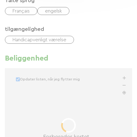
Talte sprog
Français
engelsk
tilgængelighed
Handicapvenligt værelse
Beliggenhed
Opdater listen, når jeg flytter mig
Forbereder kortet...