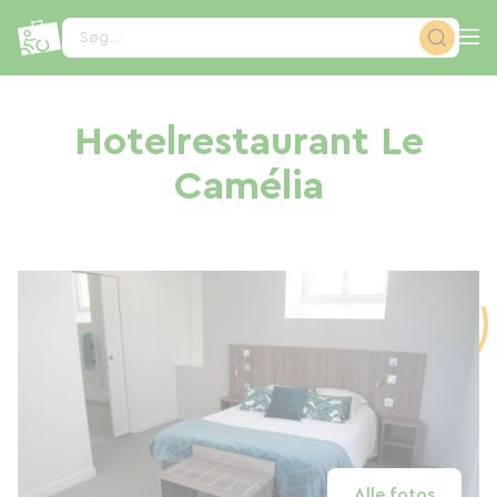
CCookie-styringspanel
Søg...
Hotelrestaurant Le
Camélia
Alle fotos