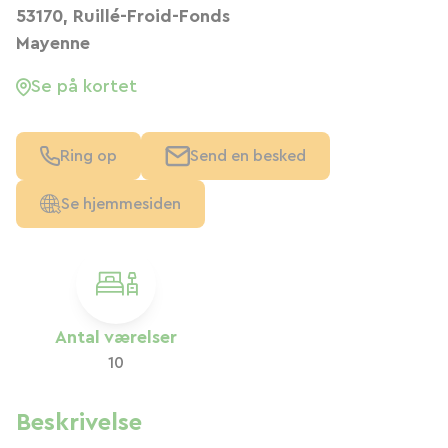
53170, Ruillé-Froid-Fonds
Mayenne
Se på kortet
Ring op
Send en besked
Se hjemmesiden
Antal værelser
10
Beskrivelse