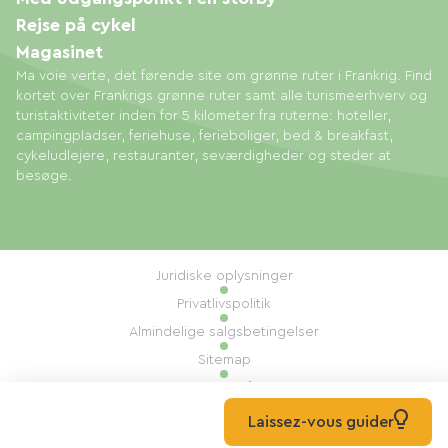
Rejse på cykel
Magasinet
Ma voie verte, det førende site om grønne ruter i Frankrig. Find
kortet over Frankrigs grønne ruter samt alle turismeerhverv og
turistaktiviteter inden for 5 kilometer fra ruterne: hoteller,
campingpladser, feriehuse, ferieboliger, bed & breakfast,
cykeludlejere, restauranter, seværdigheder og steder at
besøge.
Juridiske oplysninger
Privatlivspolitik
Almindelige salgsbetingelser
Sitemap
Administration af cookies
Udført af: Mill, Privas
Laissez-vous guider
© 2026 Ma Voie Verte Alle rettigheder forbeholdes