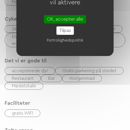
Feriekuponer (ANCV)
vil aktivere
Cykelmodtagelsestjenester
OK, accepter alle
Sikker cykelskur
Udstyr til rengøring af cykler
Tilpas
Elektrisk ladepunkt (til elcykelbatterier, GPS-
Fortrolighedspolitik
enheder osv.)
Det vi er gode til
accepterede dyr
Gratis parkering på stedet
Restaurant
Bar
morgenmad
Mødelokale
Faciliteter
gratis WIFI