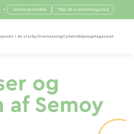
Annoncørområde
Tilføj dit overnatningssted
punkt i en storby
Overnatning
Cykeludlejning
Magasinet
ser og
 af ​​Semoy