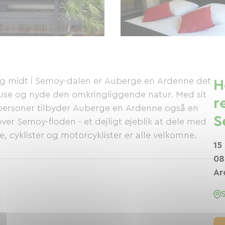
 og midt i Semoy-dalen er Auberge en Ardenne det
H
use og nyde den omkringliggende natur. Med sit
r
9 personer tilbyder Auberge en Ardenne også en
S
er Semoy-floden - et dejligt øjeblik at dele med
, cyklister og motorcyklister er alle velkomne.
15
08
Ar