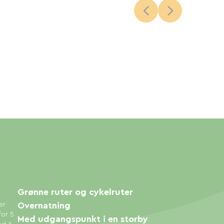
Grønne ruter og cykelruter
er
Overnatning
for 5
Med udgangspunkt i en storby