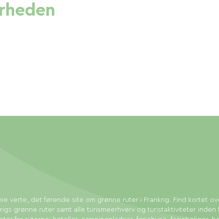
ærheden
ie verte, det førende site om grønne ruter i Frankrig. Find kortet ov
rigs grønne ruter samt alle turismeerhverv og turistaktiviteter inden 