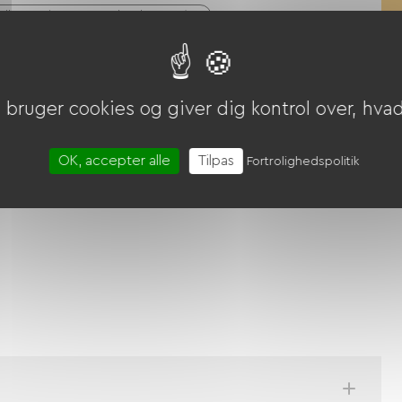
ykelbatterier, GPS-enheder osv.)
bruger cookies og giver dig kontrol over, hvad 
OK, accepter alle
Tilpas
Fortrolighedspolitik