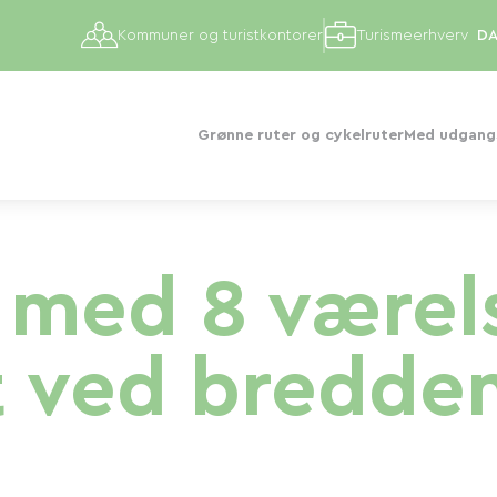
Kommuner og turistkontorer
Turismeerhverv
Grønne ruter og cykelruter
Med udgangs
 med 8 værel
 ved bredden