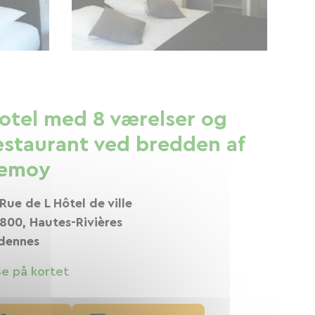
otel med 8 værelser og
estaurant ved bredden af ​​
emoy
 Rue de L Hôtel de ville
800, Hautes-Rivières
dennes
Se på kortet