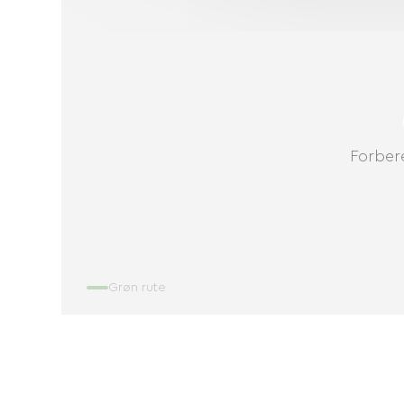
Forbere
Grøn rute