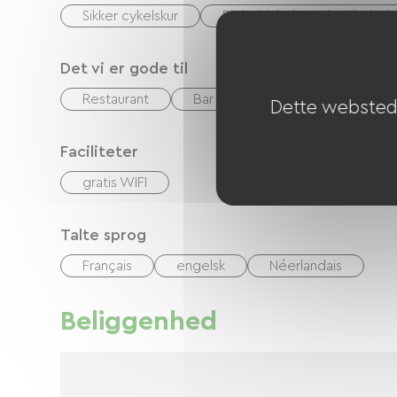
Sikker cykelskur
Elektrisk ladepunkt (til elc
Det vi er gode til
Restaurant
Bar
morgenmad
Dette websted 
Faciliteter
gratis WIFI
Talte sprog
Français
engelsk
Néerlandais
Beliggenhed