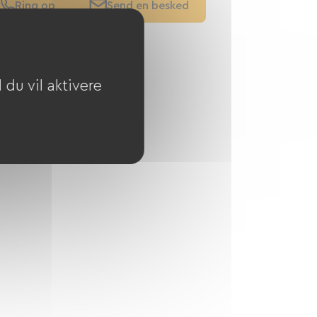
Ring op
Send en besked
Se hjemmesiden
du vil aktivere