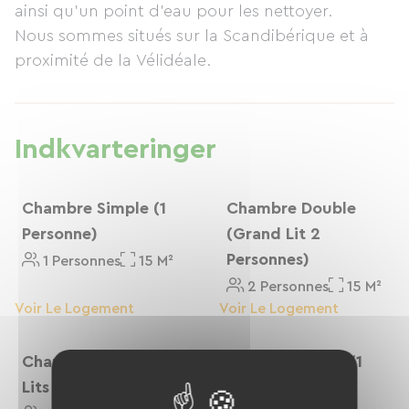
ainsi qu'un point d'eau pour les nettoyer.
Nous sommes situés sur la Scandibérique et à
proximité de la Vélidéale.
Indkvarteringer
Chambre Simple (1
Chambre Double
Personne)
(grand Lit 2
Personnes)
1 Personnes
15 M²
2 Personnes
15 M²
Voir Le Logement
Voir Le Logement
Chambre Twin (2
Chambre Triple (1
Lits Jumeaux)
Grand Lit + 1 Lit