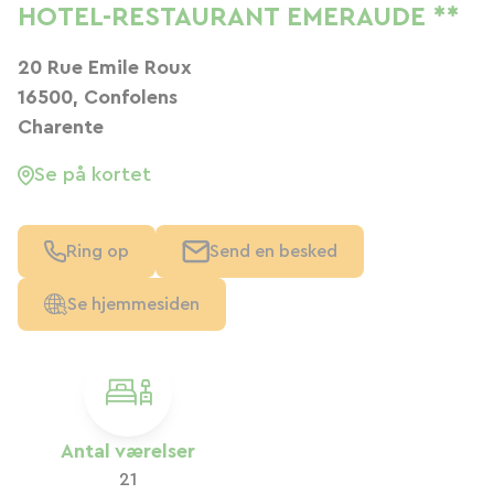
HOTEL-RESTAURANT EMERAUDE **
20 Rue Emile Roux
16500, Confolens
Charente
Se på kortet
Ring op
Send en besked
Se hjemmesiden
Antal værelser
21