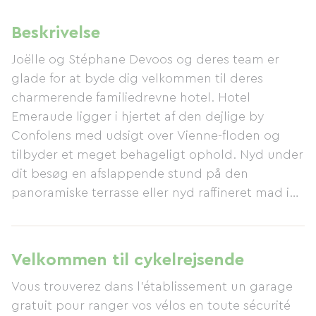
Beskrivelse
Joëlle og Stéphane Devoos og deres team er
glade for at byde dig velkommen til deres
charmerende familiedrevne hotel. Hotel
Emeraude ligger i hjertet af den dejlige by
Confolens med udsigt over Vienne-floden og
tilbyder et meget behageligt ophold. Nyd under
dit besøg en afslappende stund på den
panoramiske terrasse eller nyd raffineret mad i
restauranten, en sand hyldest til lokale
smagsoplevelser. Her er gæstfrihed og hygge
nøgleordene for denne familie, der er dedikeret
Velkommen til cykelrejsende
til at sikre, at dit ophold bliver en succes.
Vous trouverez dans l'établissement un garage
gratuit pour ranger vos vélos en toute sécurité