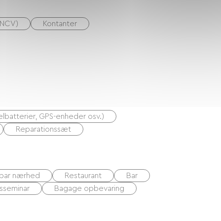
ANCV)
Kontanter
ykelbatterier, GPS-enheder osv.)
Reparationssæt
elbar nærhed
Restaurant
Bar
sseminar
Bagage opbevaring