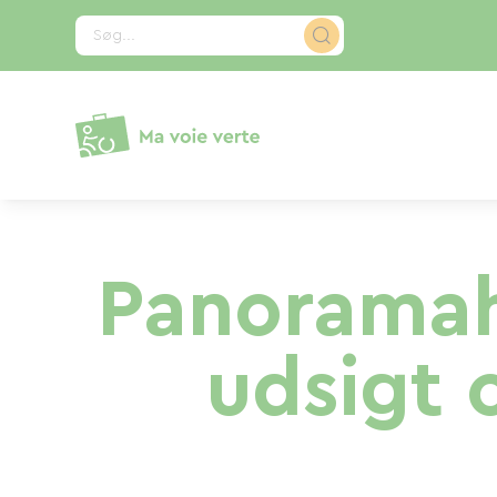
CCookie-styringspanel
Søg...
Panoramah
udsigt 