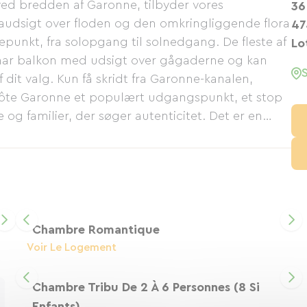
d bredden af ​​Garonne, tilbyder vores
36
udsigt over floden og den omkringliggende flora
47
epunkt, fra solopgang til solnedgang. De fleste af
Lo
har balkon med udsigt over gågaderne og kan
it valg. Kun få skridt fra Garonne-kanalen,
Côte Garonne et populært udgangspunkt, et stop
re og familier, der søger autenticitet. Det er en
ourmetmåltid og et panorama, du vil huske længe.
ge forhold for cyklister; vi er her for at byde dig
Chambre Romantique
Voir Le Logement
Chambre Tribu De 2 À 6 Personnes (8 Si
Enfants)