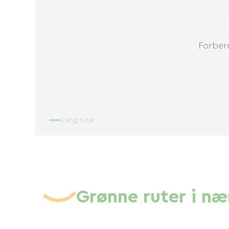
Forbere
Lang rute
Grønne ruter i n