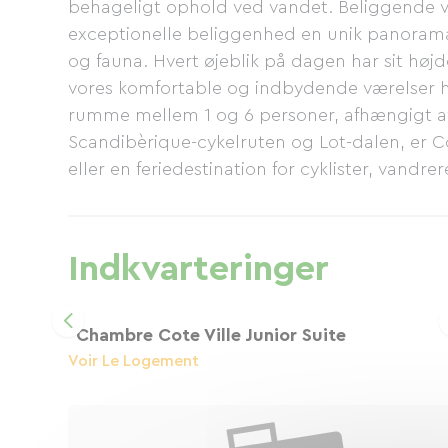
behageligt ophold ved vandet. Beliggende ve
exceptionelle beliggenhed en unik panorama
og fauna. Hvert øjeblik på dagen har sit højd
vores komfortable og indbydende værelser 
rumme mellem 1 og 6 personer, afhængigt af d
Scandibèrique-cykelruten og Lot-dalen, er 
eller en feriedestination for cyklister, vandre
oplevelse, et møde, en ægte velkomst, et g
Beundr Garonne og nyd øjeblikket. Der er særli
velkommen.
Indkvarteringer
Chambre Cote Ville Junior Suite
Voir Le Logement