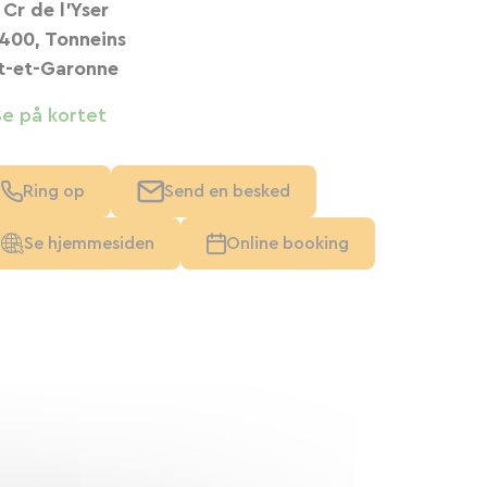
 Cr de l'Yser
400, Tonneins
t-et-Garonne
Se på kortet
Ring op
Send en besked
Se hjemmesiden
Online booking