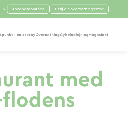
Annoncørområde
Tilføj dit overnatningssted
punkt i en storby
Overnatning
Cykeludlejning
Magasinet
aurant med
-flodens