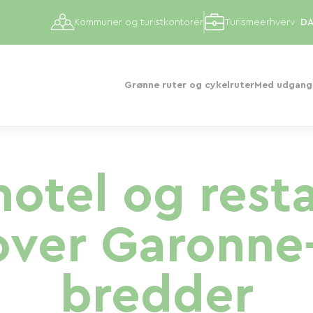
Kommuner og turistkontorer
Turismeerhverv
Grønne ruter og cykelruter
Med udgangs
otel og rest
over Garonne
bredder