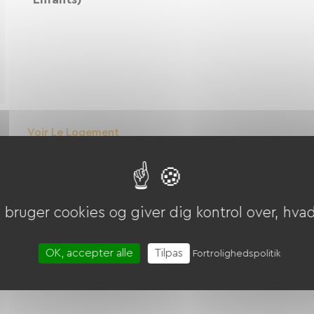
Voir Le Logement
Chambre Avec Balcon
bruger cookies og giver dig kontrol over, hvad 
Voir Le Logement
OK, accepter alle
Tilpas
Fortrolighedspolitik