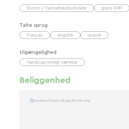
Kontor / Fjernarbejdsområde
gratis WIFI
Talte sprog
Français
engelsk
spansk
tilgængelighed
Handicapvenligt værelse
Beliggenhed
Opdater listen, når jeg flytter mig