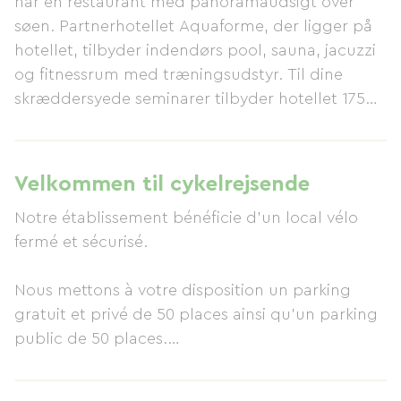
har en restaurant med panoramaudsigt over
søen. Partnerhotellet Aquaforme, der ligger på
hotellet, tilbyder indendørs pool, sauna, jacuzzi
og fitnessrum med træningsudstyr. Til dine
skræddersyede seminarer tilbyder hotellet 175
m² modulære mødelokaler med aircondition,
naturligt lys og gratis Wi-Fi, med udsigt over et
anlagt område. Fem fuldt udstyrede lokaler har
Velkommen til cykelrejsende
plads til op til 150 personer. Miljømærke: Hotel
Notre établissement bénéficie d'un local vélo
Aquakub er forpligtet til at respektere og
fermé et sécurisé.
bidrage til miljøbeskyttelse ved at føre en politik
baseret på uddannelse og bevidstgørelse af
Nous mettons à votre disposition un parking
personalet, samt ansvarlig forvaltning af
gratuit et privé de 50 places ainsi qu'un parking
værdifulde ressourcer og ved at bekæmpe affald
public de 50 places.
og genbruge vores affald. Aquabar er til et
afslappende øjeblik. Vores bar i hotellets
stueetage inviterer dig til at slappe af med en