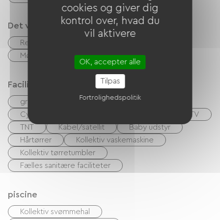
cookies og giver dig
kontrol over, hvad du
Det vi er gode til
vil aktivere
Restaurant
Bar
accepterede dyr
Mødelokale
Sportshal
OK, accepter alle
Tilpas
Faciliteter
Fortrolighedspolitik
gratis WIFI
Internetadgang via kabel
Cyberspace / internetadgangsterminaler
TV
TNT
Kabel/satellit
Baby udstyr
Hårtørrer
Kollektiv vaskemaskine
Kollektiv tørretumbler
Fælles sanitære faciliteter
piscine
Kollektiv svømmehal