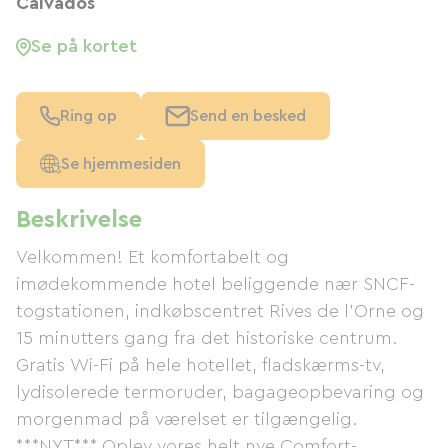
Calvados
Se på kortet
Ring op
Send en besked
Se hjemmesiden
Beskrivelse
Velkommen! Et komfortabelt og
imødekommende hotel beliggende nær SNCF-
togstationen, indkøbscentret Rives de l'Orne og
15 minutters gang fra det historiske centrum.
Gratis Wi-Fi på hele hotellet, fladskærms-tv,
lydisolerede termoruder, bagageopbevaring og
morgenmad på værelset er tilgængelig.
***NYT*** Oplev vores helt nye Comfort-