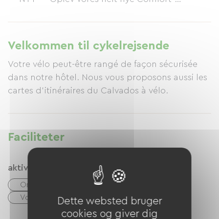
værelser! Trægulve, moderne og optimerede
møbler, dyner, bruseniche og hårtørrer.
Velkommen til cykelrejsende
Votre vélo peut-être rangé de façon sécurisée
dans notre hôtel. Nous vous proposons aussi les
cartes d'itinéraires du Calvados à vélo.
Faciliteter
aktiviteter
Ons
Skøjtebane
cykel
Voie Verte
Dette websted bruger
cookies og giver dig