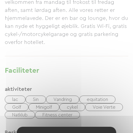
velkommen fra mandag til frokost til fredag ​​
aften, samt lørdag aften. Alle vores retter er
hjemmelavede. Der er en bar og lounge, hvor du
kan nyde et hyggeligt øjeblik. Gratis Wi-Fi, gratis
cykel-/motorcykelgarage og gratis parkering
overfor hotellet.
Faciliteter
aktiviteter
lac
Sin
Vandring
equitation
Golf
Minigolf
cykel
Voie Verte
Natklub
Fitness center
Beskrivelse