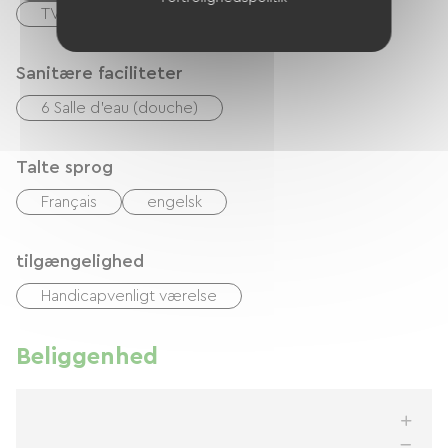
TV
Sanitære faciliteter
6 Salle d'eau (douche)
Talte sprog
Français
engelsk
tilgængelighed
Handicapvenligt værelse
Beliggenhed