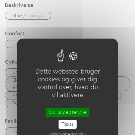
Beskrivelse
Stue / Lounge
Confort
Udendørs spiseplads
Cykelmodtagelsestjenester
Dette websted bruger
Udstyr til rengøring af cykler
cookies og giver dig
Elektrisk ladepunkt (til elcykelbatterier, GPS-
kontrol over, hvad du
enheder osv.)
vil aktivere
Vaskerifaciliteter til rådighed (gratis eller betalt)
Reparationssæt
OK, accepter alle
Faciliteter
Tilpas
Lav linge
Sæt linge
gratis WIFI
Fortrolighedspolitik