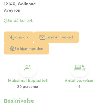
12140, Golinhac
Aveyron
Se på kortet
Ring op
Send en besked
Se hjemmesiden
Maksimal kapacitet
Antal værelser
20 personer
6
Beskrivelse