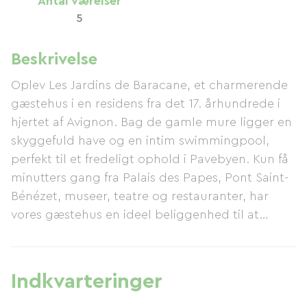
Antal værelser
5
Beskrivelse
Oplev Les Jardins de Baracane, et charmerende
gæstehus i en residens fra det 17. århundrede i
hjertet af Avignon. Bag de gamle mure ligger en
skyggefuld have og en intim swimmingpool,
perfekt til et fredeligt ophold i Pavebyen. Kun få
minutters gang fra Palais des Papes, Pont Saint-
Bénézet, museer, teatre og restauranter, har
vores gæstehus en ideel beliggenhed til at
udforske Provence: Luberon, Alpilles, Camargue
og vinmarkerne i Rhône-dalen. Vores tre
værelser med aircondition og to suiter, hver med
Indkvarteringer
eget badeværelse eller brusebad, tilbyder