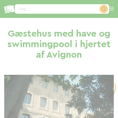
CCookie-styringspanel
Søg...
Gæstehus med have og
swimmingpool i hjertet
af Avignon