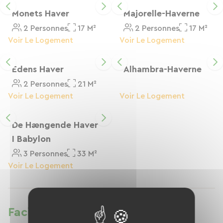
komfort, charme og autenticitet. Hver morgen
kan du nyde en lækker gratis morgenmad, der
Monets Haver
Majorelle-Haverne
serveres i haven fra kl. 8.30 til 10.30.
2 Personnes
17 M²
2 Personnes
17 M²
Voir Le Logement
Voir Le Logement
Edens Haver
Alhambra-Haverne
2 Personnes
21 M²
Voir Le Logement
Voir Le Logement
De Hængende Haver
I Babylon
3 Personnes
33 M²
Voir Le Logement
Faciliteter