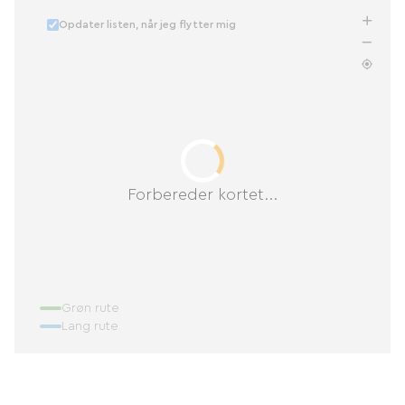
Opdater listen, når jeg flytter mig
Forbereder kortet...
Grøn rute
Lang rute