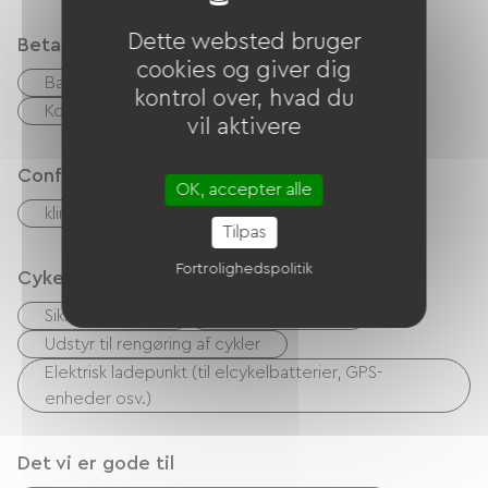
Dette websted bruger
Betalingsmåder
cookies og giver dig
Bank kort
Overførsel
kontrol
kontrol over, hvad du
Kontanter
vil aktivere
Confort
OK, accepter alle
klimaanlæg
Tilpas
Fortrolighedspolitik
Cykelmodtagelsestjenester
Sikker cykelskur
Reparationssæt
Udstyr til rengøring af cykler
Elektrisk ladepunkt (til elcykelbatterier, GPS-
enheder osv.)
Det vi er gode til