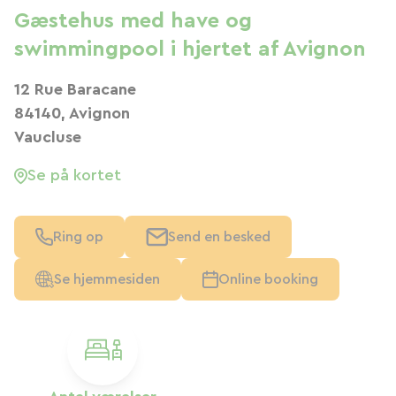
Gæstehus med have og
swimmingpool i hjertet af Avignon
12 Rue Baracane
84140, Avignon
Vaucluse
Se på kortet
Ring op
Send en besked
Se hjemmesiden
Online booking