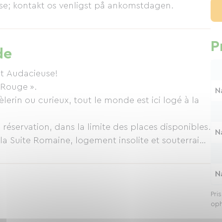
jse; kontakt os venligst på ankomstdagen.
P
de
et Audacieuse!
N
lerin ou curieux, tout le monde est ici logé à la
es places disponibles.
N
n petit message le jour même seulement!
N
Pri
oph