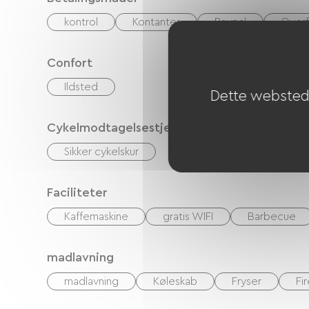
kontrol
Kontanter
Paypal
Overf
Confort
Ildsted
Dette websted 
Cykelmodtagelsestjenester
Sikker cykelskur
Faciliteter
Kaffemaskine
gratis WIFI
Barbecue
madlavning
madlavning
Køleskab
Fryser
Fi