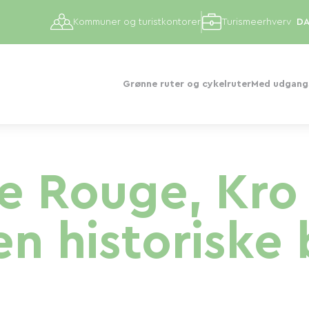
Kommuner og turistkontorer
Turismeerhverv
Grønne ruter og cykelruter
Med udgangs
e Rouge, Kro i
en historiske 