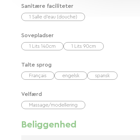
Sanitære faciliteter
1 Salle d'eau (douche)
Sovepladser
1 Lits 140cm
1 Lits 90cm
Talte sprog
Français
engelsk
spansk
Velfærd
Massage/modellering
Beliggenhed