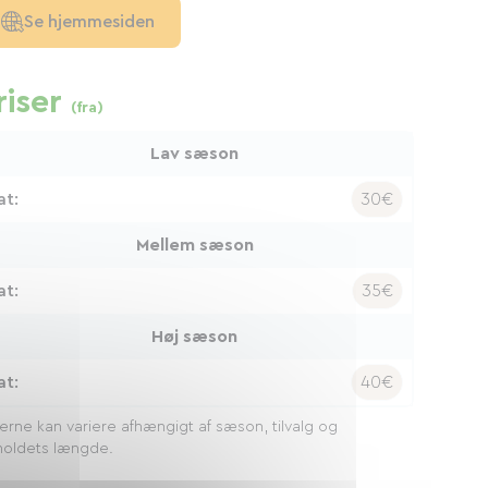
Se hjemmesiden
riser
(fra)
Lav sæson
at:
30€
Mellem sæson
at:
35€
Høj sæson
at:
40€
serne kan variere afhængigt af sæson, tilvalg og
oldets længde.