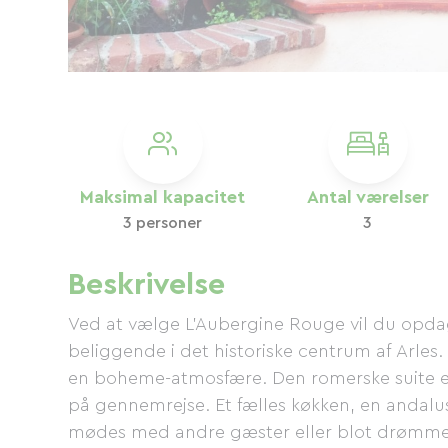
Maksimal kapacitet
Antal værelser
3 personer
3
Beskrivelse
Ved at vælge L'Aubergine Rouge vil du opd
beliggende i det historiske centrum af Arle
en boheme-atmosfære. Den romerske suite er p
på gennemrejse. Et fælles køkken, en andalusi
mødes med andre gæster eller blot drømme 