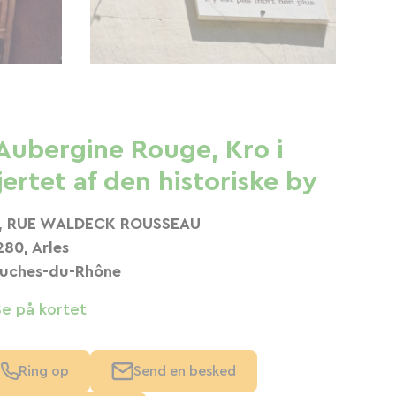
'Aubergine Rouge, Kro i
jertet af den historiske by
, RUE WALDECK ROUSSEAU
280, Arles
uches-du-Rhône
Se på kortet
Ring op
Send en besked