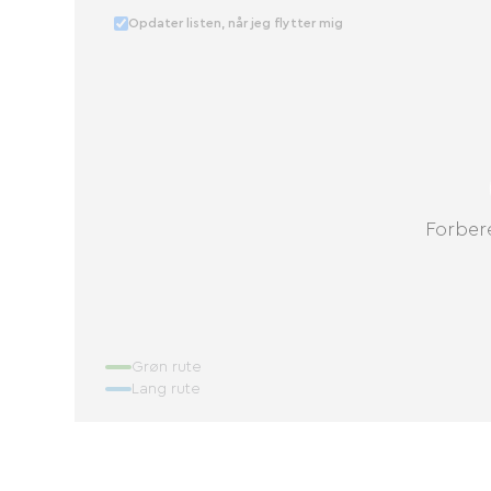
Opdater listen, når jeg flytter mig
Forbere
Grøn rute
Lang rute