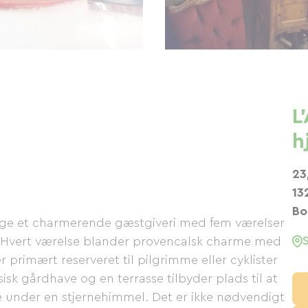
L
h
23
13
Bo
age et charmerende gæstgiveri med fem værelser
s. Hvert værelse blander provencalsk charme med
rimært reserveret til pilgrimme eller cyklister
sk gårdhave og en terrasse tilbyder plads til at
under en stjernehimmel. Det er ikke nødvendigt