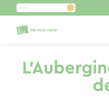
CCookie-styringspanel
Søg...
L'Aubergin
d