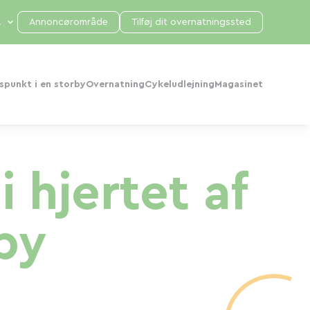
Annoncørområde
Tilføj dit overnatningssted
punkt i en storby
Overnatning
Cykeludlejning
Magasinet
 hjertet af
by