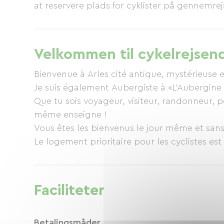
at reservere plads for cyklister på gennemre
Velkommen til cykelrejsen
Bienvenue à Arles cité antique, mystérieuse 
Je suis également Aubergiste à «L’Aubergine Rouge ».
Que tu sois voyageur, visiteur, randonneur, pè
même enseigne !
Vous êtes les bienvenus le jour même et sans réservation, dans la limite d
Le logement prioritaire pour les cyclistes est la Suite Romaine, logement insolite et souterrain.
Dans tous les cas, merci de nous envoyez u
Faciliteter
Betalingsmåder