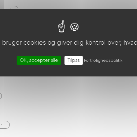
ørsel
bruger cookies og giver dig kontrol over, hvad 
OK, accepter alle
Tilpas
Fortrolighedspolitik
re