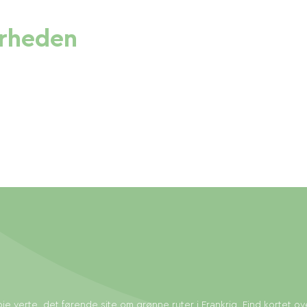
ærheden
ie verte, det førende site om grønne ruter i Frankrig. Find kortet ov