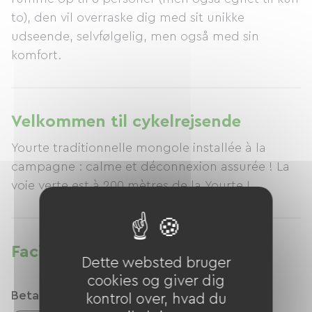
to), den vil overraske dig med sit unikke
udseende, selvfølgelig, men også med sin
komfort.
Velkommen til cykelrejsende
Yourte traditionnelle mongole installée à la
campagne : calme et déconnexion assurée ! La
voie verte est à 200 mètres de la Yourte !
Faciliteter
Dette websted bruger
cookies og giver dig
Betalingsmåder
kontrol over, hvad du