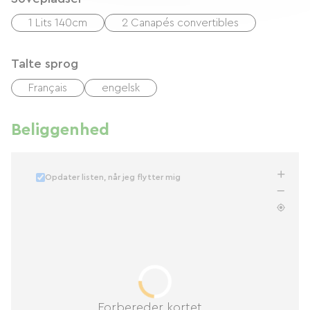
1 Lits 140cm
2 Canapés convertibles
Talte sprog
Français
engelsk
Beliggenhed
Opdater listen, når jeg flytter mig
Forbereder kortet...