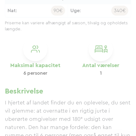
Nat:
90€
Uge:
340€
Priserne kan variere afhængigt af sæson, tilvalg og opholdets
længde.
Maksimal kapacitet
Antal værelser
6 personer
1
Beskrivelse
I hjertet af landet finder du en oplevelse, du sent
vil glemme: at overnatte i en rigtig jurte i
uberørte omgivelser med 180° udsigt over
naturen. Den har mange fordele: den kan
rumme op til 6 personer (men også egnet til kun