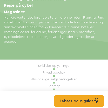
Rejse på cykel
Magasinet
Ma voie verte, det førende site om grønne ruter i Frankrig. Find
kortet over Frankrigs grønne ruter samt alle turismeerhverv og
turistaktiviteter inden for 5 kilometer fra ruterne: hoteller,
campingpladser, feriehuse, ferieboliger, bed & breakfast,
cykeludlejere, restauranter, seværdigheder og steder at
besøge.
Juridiske oplysninger
Privatlivspolitik
Almindelige salgsbetingelser
Sitemap
Administration af cookies
Udført af: Mill, Privas
Laissez-vous guider
© 2026 Ma Voie Verte Alle rettigheder forbeholdes