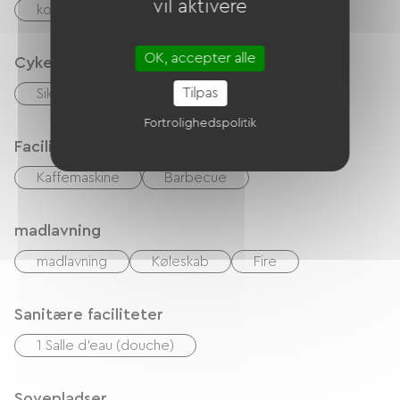
vil aktivere
kontrol
Overførsel
Kontanter
OK, accepter alle
Cykelmodtagelsestjenester
Tilpas
Sikker cykelskur
Fortrolighedspolitik
Faciliteter
Kaffemaskine
Barbecue
madlavning
madlavning
Køleskab
Fire
Sanitære faciliteter
1 Salle d'eau (douche)
Sovepladser