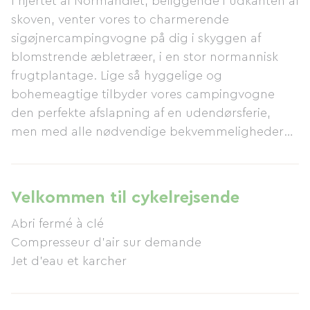
I hjertet af Normandiet, beliggende i udkanten af
​​skoven, venter vores to charmerende
sigøjnercampingvogne på dig i skyggen af ​​
blomstrende æbletræer, i en stor normannisk
frugtplantage. Lige så hyggelige og
bohemeagtige tilbyder vores campingvogne
den perfekte afslapning af en udendørsferie,
men med alle nødvendige bekvemmeligheder
og en udpræget stilfuld indretning:
Bohemeagtig, men ikke for meget! Fuldt
udstyret til 1 til 5 personer, med en 3-stjernet
Velkommen til cykelrejsende
standard baseret på træ, messing og den
Abri fermé à clé
harmoniske blanding af gardiner og hynder, har
Compresseur d'air sur demande
vores campingvogne et tekøkken, et
Jet d'eau et karcher
badeværelse, en charmerende alkoveseng og
tre sovesofaer. Vores campingvogne er udstyret
med alt nødvendigt service og redskaber til dit