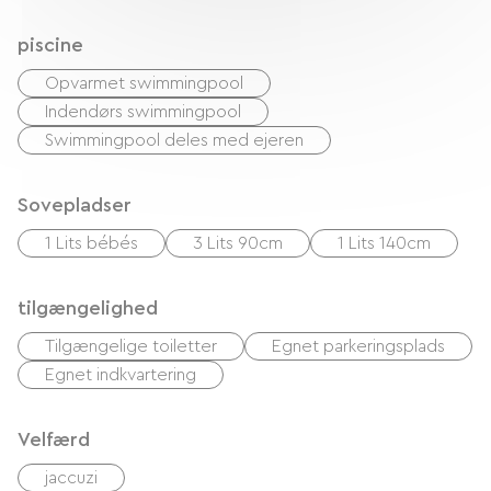
piscine
Opvarmet swimmingpool
Indendørs swimmingpool
Swimmingpool deles med ejeren
Sovepladser
1 Lits bébés
3 Lits 90cm
1 Lits 140cm
tilgængelighed
Tilgængelige toiletter
Egnet parkeringsplads
Egnet indkvartering
Velfærd
jaccuzi