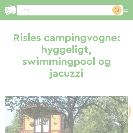
CCookie-styringspanel
Søg...
Risles campingvogne:
hyggeligt,
swimmingpool og
jacuzzi