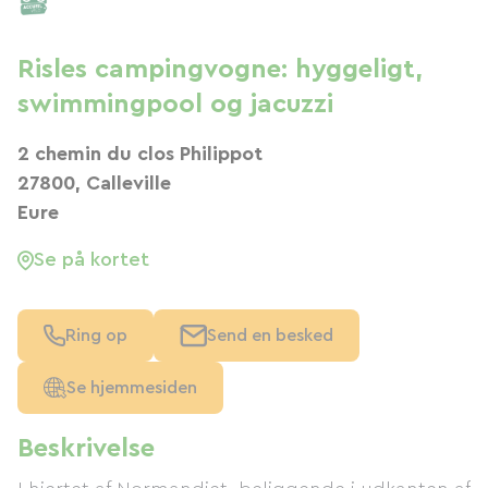
Risles campingvogne: hyggeligt,
swimmingpool og jacuzzi
2 chemin du clos Philippot
27800, Calleville
Eure
Se på kortet
Ring op
Send en besked
Se hjemmesiden
Beskrivelse