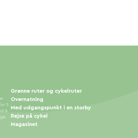
Grønne ruter og cykelruter
er
Overnatning
for 5
Med udgangspunkt i en storby
ed &
Rejse på cykel
øge.
Magasinet