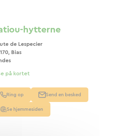
atiou-hytterne
ute de Lespecier
170, Bias
ndes
Se på kortet
Ring op
Send en besked
Se hjemmesiden