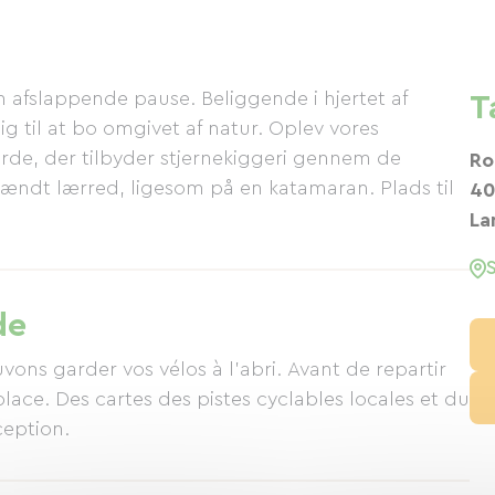
n afslappende pause. Beliggende i hjertet af
T
g til at bo omgivet af natur. Oplev vores
rde, der tilbyder stjernekiggeri gennem de
Ro
ændt lærred, ligesom på en katamaran. Plads til
40
La
de
vons garder vos vélos à l'abri. Avant de repartir
lace. Des cartes des pistes cyclables locales et du
ception.