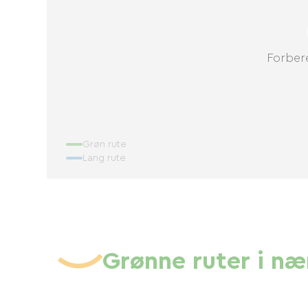
Forbere
Grøn rute
Lang rute
Grønne ruter i n