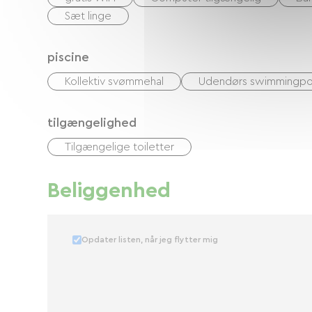
Sæt linge
piscine
Kollektiv svømmehal
Udendørs swimmingpo
tilgængelighed
Tilgængelige toiletter
Beliggenhed
Opdater listen, når jeg flytter mig