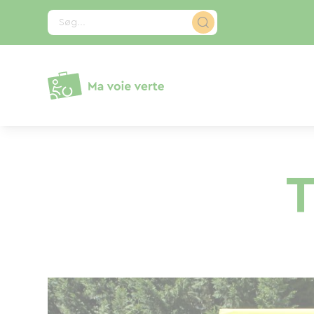
CCookie-styringspanel
Søg...
T