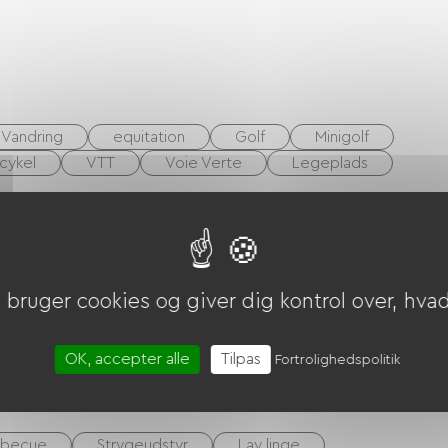
Vandring
equitation
Golf
Minigolf
cykel
VTT
Voie Verte
Legeplads
riekuponer (ANCV)
bruger cookies og giver dig kontrol over, hvad 
lejning
OK, accepter alle
Tilpas
Fortrolighedspolitik
rbecue
Strygeudstyr
Lav linge