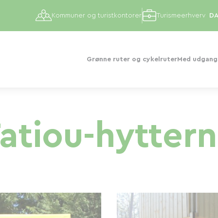
Kommuner og turistkontorer
Turismeerhverv
Grønne ruter og cykelruter
Med udgangs
atiou-hytter