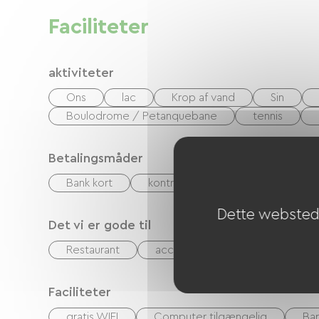
Faciliteter
aktiviteter
Ons
lac
Krop af vand
Sin
Boulodrome / Petanquebane
tennis
Betalingsmåder
Bank kort
kontrol
Kontanter
Fe
Dette websted 
Det vi er gode til
Restaurant
accepterede dyr
Cykelud
Faciliteter
gratis WIFI
Computer tilgængelig
Ba