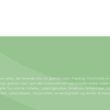
ie verte, det førende site om grønne ruter i Frankrig. Find kortet ov
rigs grønne ruter samt alle turismeerhverv og turistaktiviteter inden 
eter fra ruterne: hoteller, campingpladser, feriehuse, ferieboliger, b
fast, cykeludlejere, restauranter, seværdigheder og steder at bes