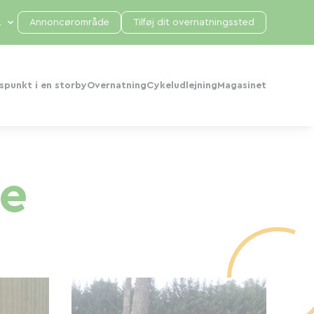
Annoncørområde
Tilføj dit overnatningssted
punkt i en storby
Overnatning
Cykeludlejning
Magasinet
ne