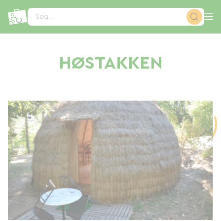
CCookie-styringspanel
Søg...
HØSTAKKEN