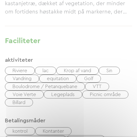
kastanjetræ, dækket af vegetation, der minder
om fortidens høstakke midt på markerne, der
blev brugt til at tørre hø. Møbleret som et
gæsteværelse til to personer, er Høstakken lige
så komfortabel, som den er overraskende!
Faciliteter
aktiviteter
Riviere
lac
Krop af vand
Sin
Vandring
equitation
Golf
Boulodrome / Petanquebane
VTT
Voie Verte
Legeplads
Picnic område
Billard
Betalingsmåder
kontrol
Kontanter