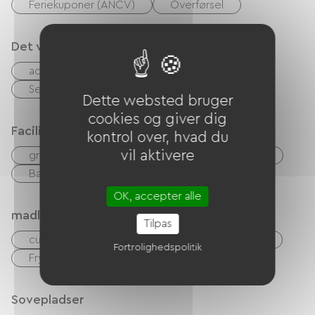
Feriekuponer (ANCV)
Overførsel
Det vi er gode til
accepterede dyr
Sengelinned og håndklæder inkluderet
Dette websted bruger
cookies og giver dig
Faciliteter
kontrol over, hvad du
vil aktivere
gratis WIFI
Barbecue
Have Lounge
Baby udstyr
Lav linge
OK, accepter alle
madlavning
Tilpas
cuisiniere
Mikrobølgeovn
Køleskab
Fortrolighedspolitik
Fryser
Sovepladser