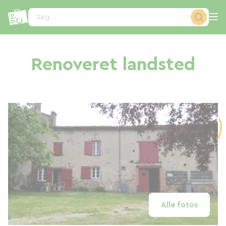
CCookie-styringspanel
Søg...
Renoveret landsted
Alle fotos