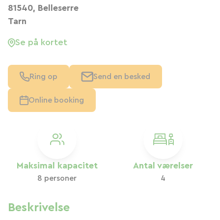
81540, Belleserre
Tarn
Se på kortet
Ring op
Send en besked
Online booking
Maksimal kapacitet
Antal værelser
8 personer
4
Beskrivelse