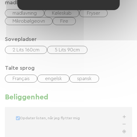
madlavning
madlavning
Køleskab
Fryser
Mikrobølgeovn
Fire
Sovepladser
2 Lits 160cm
5 Lits 90cm
Talte sprog
Français
engelsk
spansk
Beliggenhed
Opdater listen, når jeg flytter mig