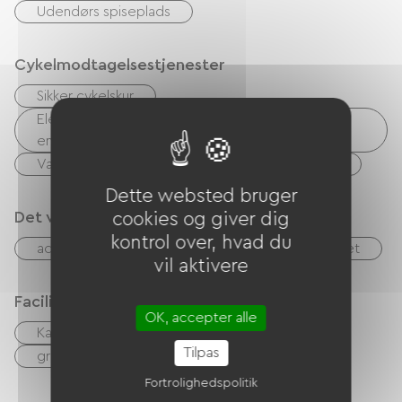
Udendørs spiseplads
Cykelmodtagelsestjenester
Sikker cykelskur
Elektrisk ladepunkt (til elcykelbatterier, GPS-
enheder osv.)
Vaskerifaciliteter til rådighed (gratis eller betalt)
Dette websted bruger
Det vi er gode til
cookies og giver dig
kontrol over, hvad du
accepterede dyr
Gratis parkering på stedet
vil aktivere
Faciliteter
OK, accepter alle
Kaffemaskine
Lav linge
Sæt linge
Tilpas
gratis WIFI
TV
Barbecue
Fortrolighedspolitik