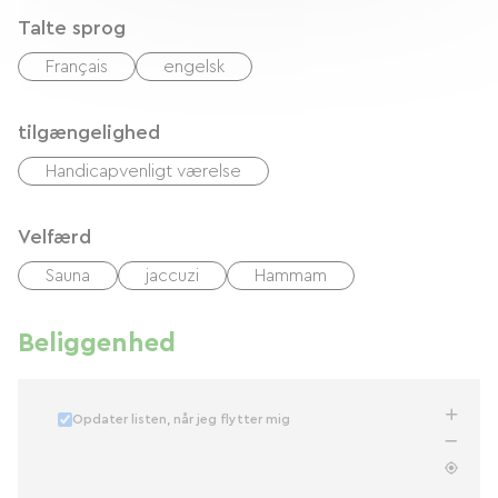
Talte sprog
Français
engelsk
tilgængelighed
Handicapvenligt værelse
Velfærd
Sauna
jaccuzi
Hammam
Beliggenhed
Opdater listen, når jeg flytter mig