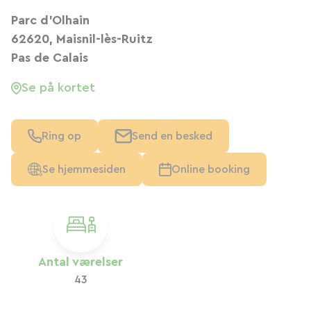
Parc d'Olhain
62620, Maisnil-lès-Ruitz
Pas de Calais
Se på kortet
Ring op
Send en besked
Se hjemmesiden
Online booking
Antal værelser
43