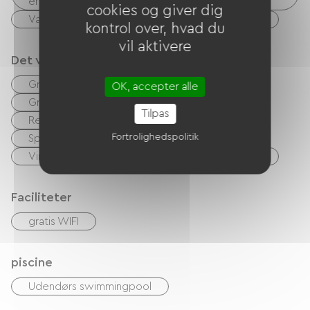
enheder osv.)
cookies og giver dig
Vaskerifaciliteter til rådighed (gratis eller betalt)
kontrol over, hvad du
vil aktivere
Det vi er gode til
Gratis parkering på stedet
OK, accepter alle
Gratis parkering i umiddelbar nærhed
Tilpas
Restaurant
Bar
morgenmad
Fortrolighedspolitik
Sportshal
Mødelokale
Virksomhedsseminar
Bagage opbevaring
Faciliteter
gratis WIFI
piscine
Udendørs swimmingpool