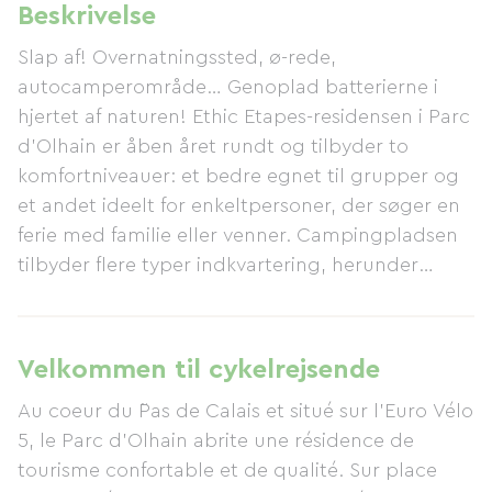
Beskrivelse
Slap af! Overnatningssted, ø-rede,
autocamperområde… Genoplad batterierne i
hjertet af naturen! Ethic Etapes-residensen i Parc
d'Olhain er åben året rundt og tilbyder to
komfortniveauer: et bedre egnet til grupper og
et andet ideelt for enkeltpersoner, der søger en
ferie med familie eller venner. Campingpladsen
tilbyder flere typer indkvartering, herunder
hytter, teltpladser, ø-rede (usædvanlige
overnatningssteder) og en autocamperplads. Du
finder helt sikkert det perfekte sted blandt vores
Velkommen til cykelrejsende
fire muligheder!
Au coeur du ¨Pas de Calais et situé sur l'Euro Vélo
5, le Parc d'Olhain abrite une résidence de
tourisme confortable et de qualité. Sur place