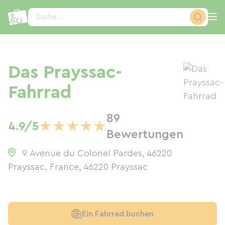
Cookie-Einstellungen
Suche...
Das Prayssac-
Fahrrad
89
★
★
★
★
★
4.9/5
Bewertungen
9 Avenue du Colonel Pardes, 46220
Prayssac, France
,
46220
Prayssac
Ein Fahrrad buchen