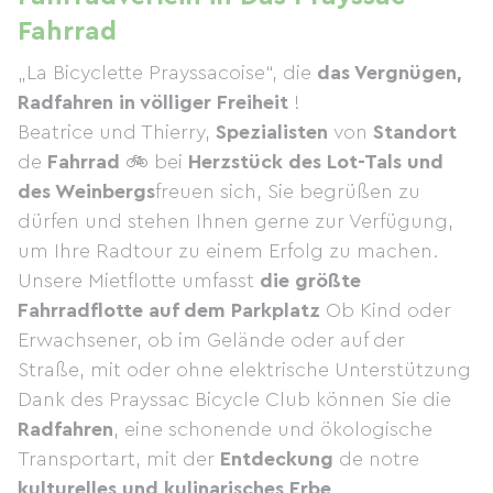
Fahrrad
„La Bicyclette Prayssacoise“, die
das Vergnügen,
Radfahren in völliger Freiheit
!
Beatrice und Thierry,
Spezialisten
von
Standort
de
Fahrrad
🚲 bei
Herzstück des Lot-Tals und
des Weinbergs
freuen sich, Sie begrüßen zu
dürfen und stehen Ihnen gerne zur Verfügung,
um Ihre Radtour zu einem Erfolg zu machen.
Unsere Mietflotte umfasst
die größte
Fahrradflotte auf dem Parkplatz
Ob Kind oder
Erwachsener, ob im Gelände oder auf der
Straße, mit oder ohne elektrische Unterstützung
Dank des Prayssac Bicycle Club können Sie die
Radfahren
, eine schonende und ökologische
Transportart, mit der
Entdeckung
de notre
kulturelles und kulinarisches Erbe
.