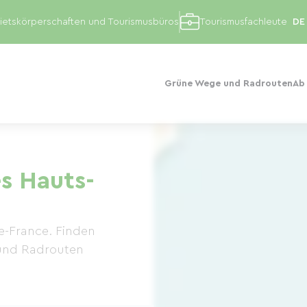
etskörperschaften und Tourismusbüros
Tourismusfachleute
Grüne Wege und Radrouten
Ab
es Hauts-
de-France. Finden
 und Radrouten