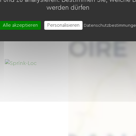
werden dürfen
RADREISEUNTERNEHMEN
Alle akzeptieren
Personalisieren
Lille
Datenschutzbestimmung
45 Fahrräder