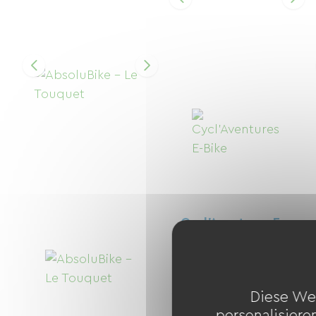
Cycl'Aventures E-
Bike
Cucq
13 Fahrräder
Diese We
personalisiere