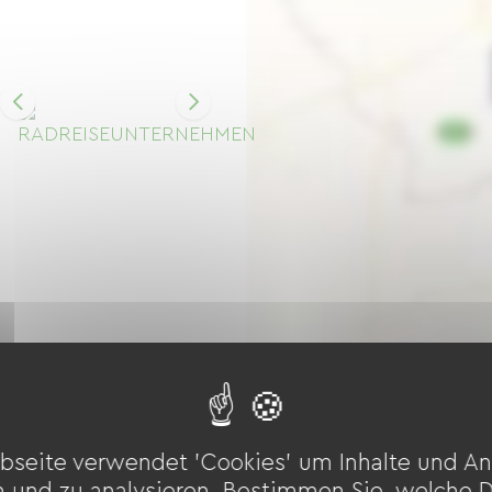
bseite verwendet 'Cookies' um Inhalte und An
n und zu analysieren. Bestimmen Sie, welche 