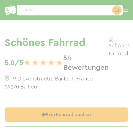
Cookie-Einstellungen
Suche...
Schönes Fahrrad
54
★
★
★
★
★
5.0/5
Bewertungen
9 Dievenstraete, Bailleul, France
,
59270
Bailleul
Ein Fahrrad buchen