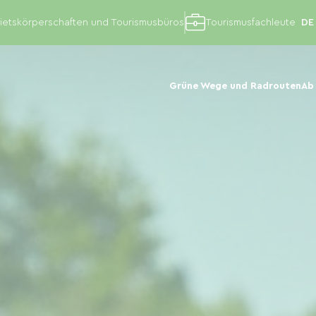
etskörperschaften und Tourismusbüros
Tourismusfachleute
Grüne Wege und Radrouten
Ab