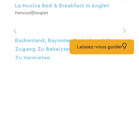
La Musica Bed & Breakfast In Anglet
Pension
Anglet
Baskenland, Bayonne: Ferienhaus Mit
Laissez-vous guider
Zugang Zu Beheiztem Pool Ab 24. Mai
Zu Vermieten
Zuhause
Bayonne
Hotel Marie-Eder
Hotels
Arcangues
Gästehaus Bereterraenea
Pension
Ustaritz