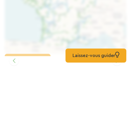
Laissez-vous guider
Karte laden
BOURGUERO GITE
Zuhause
Collancelle
Hotel De L'Europe Restaurant Le Cépage
Hotels
Corbigny