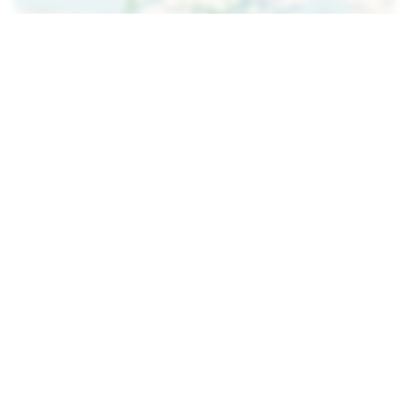
Karte laden
DIE CHALETS DER YONNE, IN CRAIN
Zuhause
Crain
Campingplätze, Biwakmöglichkeiten,
Fahrradfreundlich, Nivernais-Kanal
Camping
Andryes
"Au Bois Joli", Ein Charmanter
Familiencampingplatz In Grüner Und
Ruhiger Umgebung
Camping
Andryes