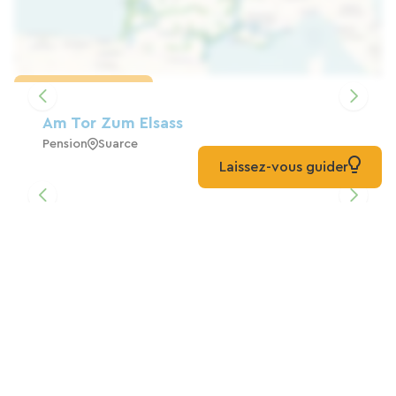
Karte laden
Am Tor Zum Elsass
Pension
Suarce
Laissez-vous guider
Wir Befinden Uns In Idealer Lage Direkt
An Der Radroute 6.
Schlafzimmer Mit Doppelbett
Dannemarie
Jade Cottage – Hochwertige Betten Für
Einen Wahrhaft Erholsamen Aufenthalt!
Zuhause
Dannemarie