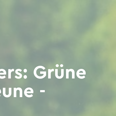
ers: Grüne
une -