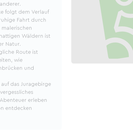
Wanderer.
ke folgt dem Verlauf
ruhige Fahrt durch
n malerischen
hattigen Wäldern ist
er Natur.
gliche Route ist
iten, wie
inbrücken und
auf das Juragebirge
vergessliches
e Abenteuer erleben
on entdecken