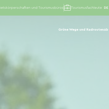
etskörperschaften und Tourismusbüros
Tourismusfachleute
Grüne Wege und Radrouten
Ab