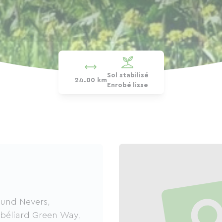
Sol stabilisé
24.00 km
Enrobé lisse
 und Nevers,
béliard Green Way,