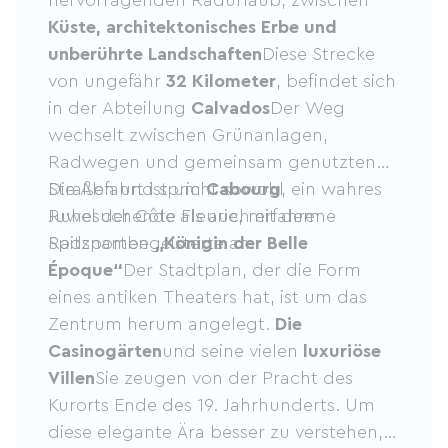
Küste, architektonisches Erbe und
unberührte Landschaften
Diese Strecke
von ungefähr
32 Kilometer
, befindet sich
in der Abteilung
Calvados
Der Weg
wechselt zwischen Grünanlagen,
Radwegen und gemeinsam genutzten
Straßen und spricht sowohl
Die Abfahrt ist um
Cabourg
, ein wahres
Ruhesuchende als auch erfahrene
Juwel der Côte Fleurie, mit dem
Radsportbegeisterte an.
Spitznamen
„Königin der Belle
Époque“
Der Stadtplan, der die Form
eines antiken Theaters hat, ist um das
Zentrum herum angelegt.
Die
Casinogärten
und seine vielen
luxuriöse
Villen
Sie zeugen von der Pracht des
Kurorts Ende des 19. Jahrhunderts. Um
diese elegante Ära besser zu verstehen,