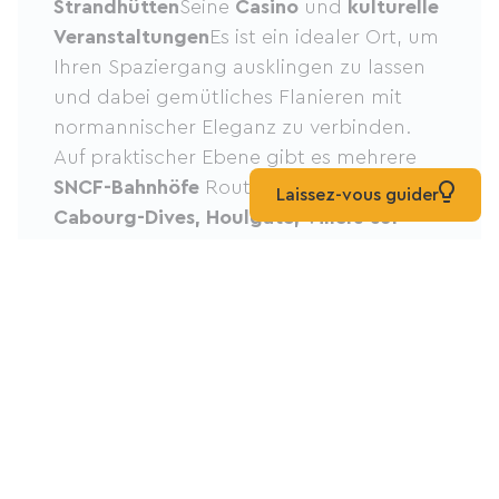
Strandhütten
Seine
Casino
und
kulturelle
Veranstaltungen
Es ist ein idealer Ort, um
Ihren Spaziergang ausklingen zu lassen
und dabei gemütliches Flanieren mit
normannischer Eleganz zu verbinden.
Auf praktischer Ebene gibt es mehrere
SNCF-Bahnhöfe
Route markieren:
Laissez-vous guider
Cabourg-Dives, Houlgate, Villers-sur-
Mer, Blonville-sur-Mer
und natürlich
Deauville
Alle Orte sind durch eine
saisonale Bahnlinie verbunden, die
Zugreisen von und zu den Start- und
Endpunkten ermöglicht. Die Strecke ist
erreichbar von
Frühling bis Herbst
Ein
Tipp noch: Vermeiden Sie Abschnitte der
D513 im Sommer aufgrund von …
starker
Touristenverkehr
.