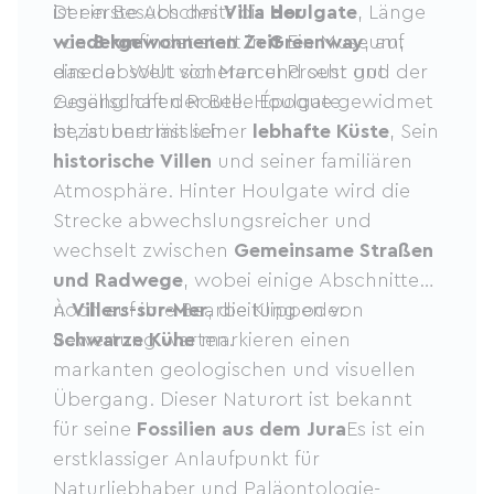
ist ein Besuch des
Der erste Abschnitt bis
Villa der
Houlgate
, Länge
wiedergewonnenen Zeit
von
8 km
findet statt in
Greenway
Ein Museum,
, auf
das der Welt von Marcel Proust und der
einer absolut sicheren und sehr gut
Gesellschaft der Belle Époque gewidmet
zugänglichen Route. Houlgate
ist, ist unerlässlich.
bezaubert mit seiner
lebhafte Küste
, Sein
historische Villen
und seiner familiären
Atmosphäre. Hinter Houlgate wird die
Strecke abwechslungsreicher und
wechselt zwischen
Gemeinsame Straßen
und Radwege
, wobei einige Abschnitte
noch auf ihre Bearbeitung oder
À
Villers-sur-Mer
, die Klippen von
Bewertung warten.
Schwarze Kühe
markieren einen
markanten geologischen und visuellen
Übergang. Dieser Naturort ist bekannt
für seine
Fossilien aus dem Jura
Es ist ein
erstklassiger Anlaufpunkt für
Naturliebhaber und Paläontologie-