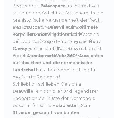
Begeisterte.
Paläospace
Ein interaktives
Museum ermöglicht es Besuchern, in die
prähistorische Vergangenheit der Region
einzutauchen. Weiter hinten…
Der Ansatz von
Deauville
Obwohl sie
Sümpfe
von Villers-Blonville
körperlich anstrengender ist, bietet sie
bieten eine
erfrischende Auszeit und Artenvielfalt in
mit dem Aufstieg in Richtung des
Mont
einem geschützten Raum, ideal für die
Canisy
einen natürlichen Aussichtspunkt
Beobachtung von Wildtieren.
bietet
Atemberaubende 360°-Aussichten
auf das Meer und die normannische
Landschaft
Eine lohnende Leistung für
motivierte Radfahrer!
Schließlich schließen Sie sich an
Deauville
, ein schicker und legendärer
Badeort an der Küste der Normandie,
bekannt für seine
Holzbretter
, Sein
Strände, gesäumt von bunten