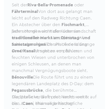
Seit der
Riva-Bella-Promenade
oder
Fährterminal
Von dort aus gelangt man
leicht auf den Radweg Richtung Caen.
Ein Abstecher über den
Fischmarkt
,
jeden Morgen am Hafen oder am
Sehr schnell weicht die Küstenlandschaft
traditioneller Markt am Dienstag- und
einer ländlicheren Atmosphäre. Wir
Samstagmorgen
schlendern friedlich am Ufer entlang
Der Place de la Grange
aux Dîmes ist sehr zu empfehlen.
Orne-Kanal
Umgeben von Bäumen und
feuchten Wiesen und unterbrochen von
einigen Schleusen, an denen man
manchmal Vergnügungsboote sieht.
Bénouville
Die Route führt uns zu einem
legendären Landeplatz des D-Day: dem
Pegasusbrücke
, die berühmte
Klappbrücke, die in der Nacht vom 5. auf
Die Straße verläuft problemlos weiter
den 6. Juni 1944 von britischen
bis...
Caen
, ehemalige herzogliche