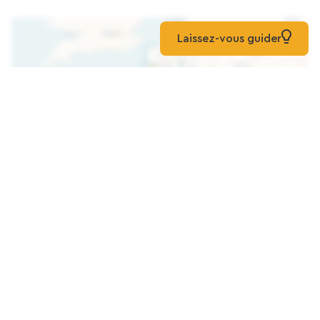
Laissez-vous guider
Karte laden
Zwei Gästezimmer Im Stadtzentrum Von
Caen
Pension
Caen