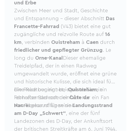
und Erbe
Zwischen Meer und Stadt, Geschichte
und Entspannung – dieser Abschnitt
Das
Francette-Fahrrad
(V43) bietet eine gut
zugängliche und reizvolle Route auf
16
km
, verbinden
Ouistreham
à
Caen
durch
friedlicher und gepflegter Grünzug
. Le
long du
Orne-Kanal
Dieser ehemalige
Treidelpfad, der in einen Radweg
umgewandelt wurde, eröffnet eine grüne
und historische Kulisse, die sich ideal für
eine Radtour eignet, egal ob Sie ein
Die Reise beginnt bei
Ouistreham
, ein
Fernreisender oder einfach nur ein Fan
lebhafter Badeort der
Côte de
von Tagesausflügen sind.
Nacre
bekannt für seine
Landungsstrand
am D-Day „Schwert“
, eine der fünf
Landezonen des D-Day, der Ankunftsort
der britischen Streitkräfte am 6. Juni 1944.